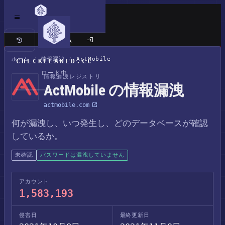
クラシックサイト
ホーム
/
情報漏洩
/
ActMobile
CHECKLEAKED.CC
ロード中
情報漏洩レジストリ
ActMobile の情報漏洩
actmobile.com
何が漏洩し、いつ発生し、どのデータベースが確認
しているか。
未確認
パスワードは漏洩していません
アカウント
1,583,193
侵害日
最終更新日