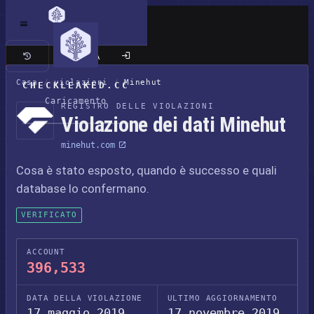
Sito classico
Casa
/
violazioni
/
Minehut
CHECKLEAKED.CC
Caricamento
REGISTRO DELLE VIOLAZIONI
Violazione dei dati Minehut
minehut.com
Cosa è stato esposto, quando è successo e quali
database lo confermano.
VERIFICATO
ACCOUNT
396,533
DATA DELLA VIOLAZIONE
ULTIMO AGGIORNAMENTO
17 maggio 2019
17 novembre 2019