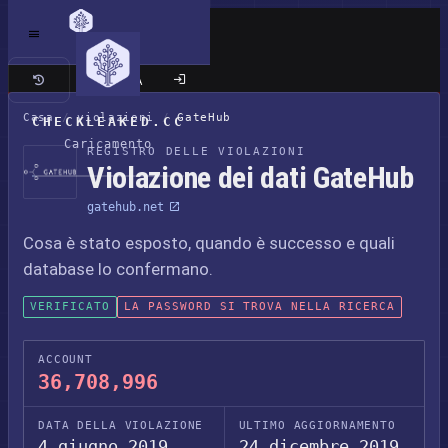
Sito classico
Casa
/
violazioni
/
GateHub
CHECKLEAKED.CC
Caricamento
REGISTRO DELLE VIOLAZIONI
Violazione dei dati GateHub
gatehub.net
Cosa è stato esposto, quando è successo e quali
database lo confermano.
VERIFICATO
LA PASSWORD SI TROVA NELLA RICERCA
ACCOUNT
36,708,996
DATA DELLA VIOLAZIONE
ULTIMO AGGIORNAMENTO
4 giugno 2019
24 dicembre 2019