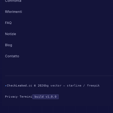
Confronta
Riferimenti
FAQ
Notizie
Blog
Contatto
▸
CheckLeaked.cc © 2026
bg vector — starline / freepik
Privacy
·
Termini
build v1.0.0