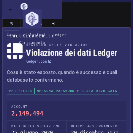
Sito classico
Casa
/
violazioni
/
Ledger
CHECKLEAKED.CC
Caricamento
REGISTRO DELLE VIOLAZIONI
Violazione dei dati Ledger
ledger.com
Cosa è stato esposto, quando è successo e quali
database lo confermano.
VERIFICATO
NESSUNA PASSWORD È STATA DIVULGATA
ACCOUNT
2,149,494
DATA DELLA VIOLAZIONE
ULTIMO AGGIORNAMENTO
25 giugno 2020
20 dicembre 2020