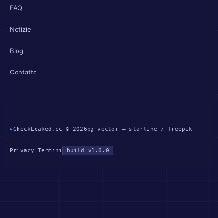
FAQ
Notizie
Blog
Contatto
▸
CheckLeaked.cc © 2026
bg vector — starline / freepik
Privacy
·
Termini
build v1.0.0