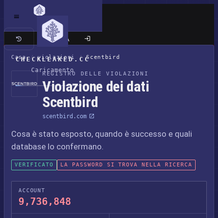
Sito classico
Casa
/
violazioni
/
Scentbird
CHECKLEAKED.CC
Caricamento
REGISTRO DELLE VIOLAZIONI
Violazione dei dati
Scentbird
scentbird.com
Cosa è stato esposto, quando è successo e quali
database lo confermano.
VERIFICATO
LA PASSWORD SI TROVA NELLA RICERCA
ACCOUNT
9,736,848