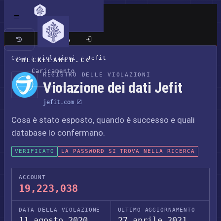
Sito classico
Casa
/
violazioni
/
Jefit
CHECKLEAKED.CC
Caricamento
REGISTRO DELLE VIOLAZIONI
Violazione dei dati Jefit
jefit.com
Cosa è stato esposto, quando è successo e quali
database lo confermano.
VERIFICATO
LA PASSWORD SI TROVA NELLA RICERCA
ACCOUNT
19,223,038
DATA DELLA VIOLAZIONE
ULTIMO AGGIORNAMENTO
11 agosto 2020
27 aprile 2021