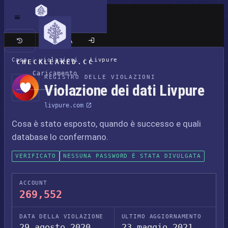
Sito classico
Casa
/
violazioni
/
Livpure
CHECKLEAKED.CC
Caricamento
REGISTRO DELLE VIOLAZIONI
Violazione dei dati Livpure
livpure.com
Cosa è stato esposto, quando è successo e quali
database lo confermano.
VERIFICATO
NESSUNA PASSWORD È STATA DIVULGATA
ACCOUNT
269,552
DATA DELLA VIOLAZIONE
ULTIMO AGGIORNAMENTO
29 agosto 2020
23 maggio 2021