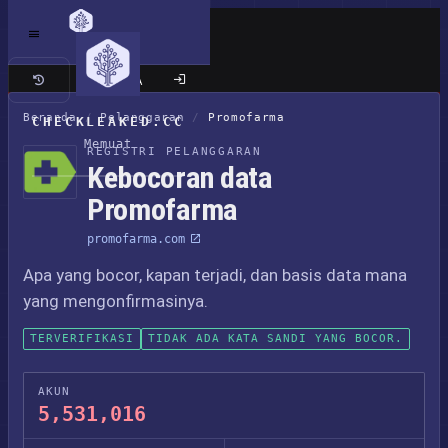
Situs klasik
Beranda
/
Pelanggaran
/
Promofarma
CHECKLEAKED.CC
Memuat
REGISTRI PELANGGARAN
Kebocoran data
Promofarma
promofarma.com
Apa yang bocor, kapan terjadi, dan basis data mana
yang mengonfirmasinya.
TERVERIFIKASI
TIDAK ADA KATA SANDI YANG BOCOR.
AKUN
5,531,016