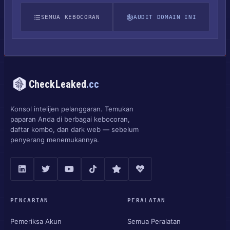
SEMUA KEBOCORAN
AUDIT DOMAIN INI
CheckLeaked
.cc
Konsol intelijen pelanggaran. Temukan
paparan Anda di berbagai kebocoran,
daftar kombo, dan dark web — sebelum
penyerang menemukannya.
PENCARIAN
PERALATAN
Pemeriksa Akun
Semua Peralatan