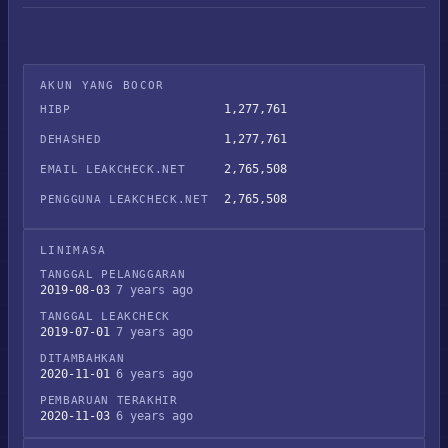
AKUN YANG BOCOR
1,277,761
HIBP
1,277,761
DEHASHED
2,765,508
EMAIL LEAKCHECK.NET
2,765,508
PENGGUNA LEAKCHECK.NET
LINIMASA
TANGGAL PELANGGARAN
2019-08-03
7 years ago
TANGGAL LEAKCHECK
2019-07-01
7 years ago
DITAMBAHKAN
2020-11-01
6 years ago
PEMBARUAN TERAKHIR
2020-11-03
6 years ago