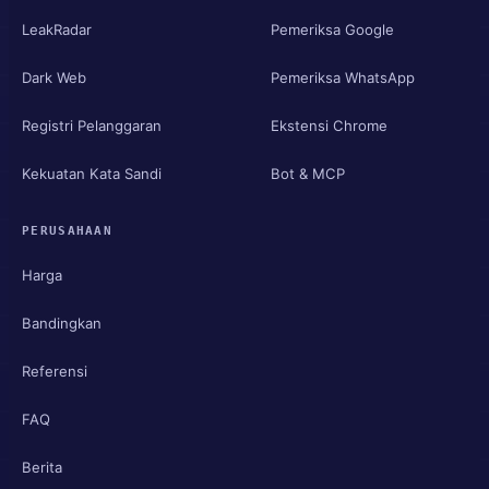
LeakRadar
Pemeriksa Google
Dark Web
Pemeriksa WhatsApp
Registri Pelanggaran
Ekstensi Chrome
Kekuatan Kata Sandi
Bot & MCP
PERUSAHAAN
Harga
Bandingkan
Referensi
FAQ
Berita