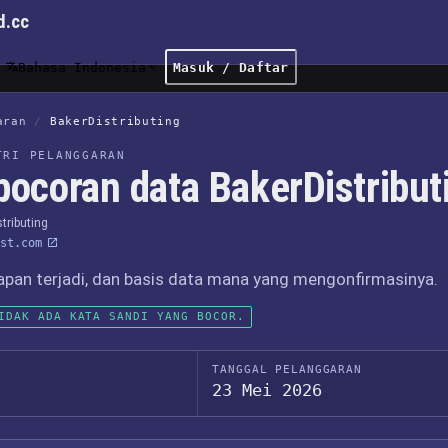
d.cc
Bahasa Indonesia
Masuk / Daftar
aran
/
BakerDistributing
TRI PELANGGARAN
bocoran data BakerDistribut
tributing
st.com
apan terjadi, dan basis data mana yang mengonfirmasinya.
IDAK ADA KATA SANDI YANG BOCOR.
TANGGAL PELANGGARAN
23 Mei 2026