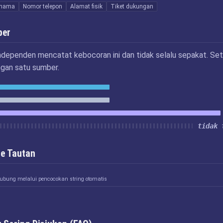
nama
Nomor telepon
Alamat fisik
Tiket dukungan
ber
ndependen mencatat kebocoran ini dan tidak selalu sepakat. Set
ngan satu sumber.
tidak 
e Tautan
hubung melalui pencocokan string otomatis