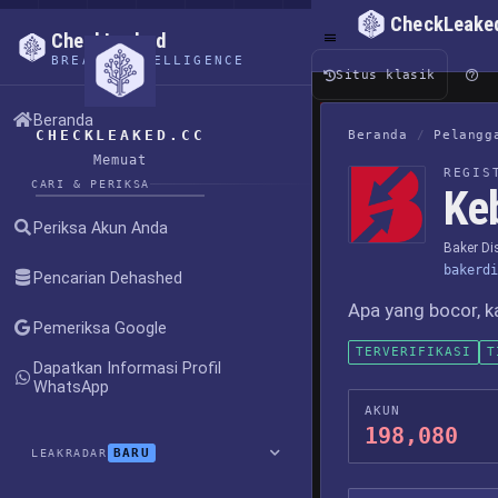
CheckLeake
CheckLeaked
BREACH INTELLIGENCE
Situs klasik
Beranda
CHECKLEAKED.CC
Beranda
/
Pelangg
Memuat
REGIS
CARI & PERIKSA
Ke
Periksa Akun Anda
Baker Dis
bakerdi
Pencarian Dehashed
Apa yang bocor, k
Pemeriksa Google
TERVERIFIKASI
T
Dapatkan Informasi Profil
WhatsApp
AKUN
198,080
BARU
LEAKRADAR