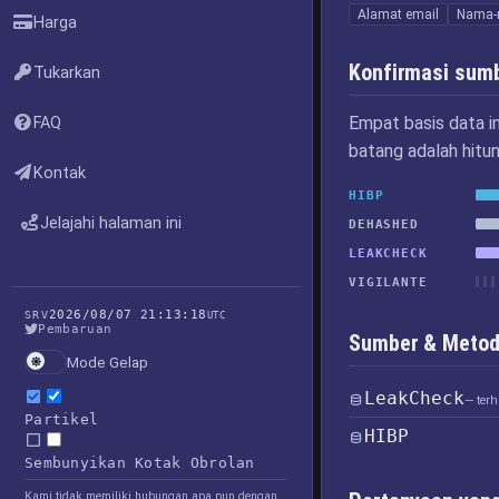
Alamat email
Nama-
Harga
Konfirmasi sum
Tukarkan
Empat basis data i
FAQ
batang adalah hitu
Kontak
HIBP
Jelajahi halaman ini
DEHASHED
LEAKCHECK
VIGILANTE
2026/08/07 21:13:18
SRV
UTC
Pembaruan
Sumber & Metod
Mode Gelap
LeakCheck
— ter
Partikel
HIBP
Sembunyikan Kotak Obrolan
Kami tidak memiliki hubungan apa pun dengan