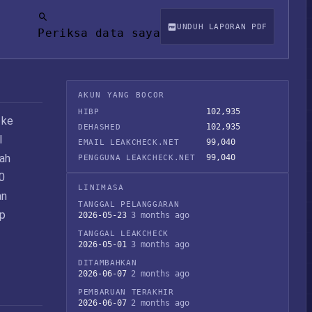
UNDUH LAPORAN PDF
Periksa data saya
AKUN YANG BOCOR
102,935
HIBP
 ke
102,935
DEHASHED
l
99,040
EMAIL LEAKCHECK.NET
lah
99,040
PENGGUNA LEAKCHECK.NET
0
LINIMASA
an
TANGGAL PELANGGARAN
ap
2026-05-23
3 months ago
TANGGAL LEAKCHECK
2026-05-01
3 months ago
DITAMBAHKAN
2026-06-07
2 months ago
PEMBARUAN TERAKHIR
2026-06-07
2 months ago