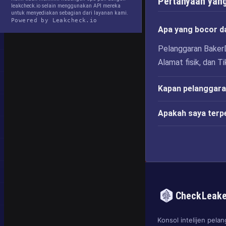
Pertanyaan yang
leakcheck.io selain menggunakan API mereka
untuk menyediakan sebagian dari layanan kami.
Powered by Leakcheck.io
Apa yang bocor d
Pelanggaran BakerD
Alamat fisik, dan T
Kapan pelanggaran
Apakah saya terp
CheckLeak
Konsol intelijen pel