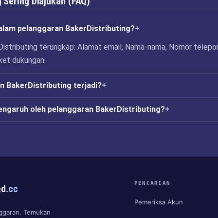
 Sering Diajukan (FAQ)
alam pelanggaran BakerDistributing?
istributing terungkap: Alamat email, Nama-nama, Nomor telepo
iket dukungan.
 BakerDistributing terjadi?
engaruh oleh pelanggaran BakerDistributing?
PENCARIAN
ed
.cc
Pemeriksa Akun
anggaran. Temukan