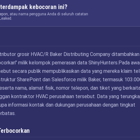
terdampak kebocoran ini?
elepon, atau nama pengguna Anda di seluruh catatan
Leaked.
tributor grosir HVAC/R Baker Distributing Company ditambahkan
bocorkan" milik kelompok pemerasan data ShinyHunters.Pada awa
sebut secara publik mempublikasikan data yang mereka klaim te
astruktur SharePoint dan Salesforce milik Baker, termasuk 103.00
eserta nama, alamat fisik, nomor telepon, dan tiket yang berkait
ggan kontraktor HVAC perusahaan tersebut. Data yang terungk
upa informasi kontak dan dukungan perusahaan dengan tingkat
erbatas.
Terbocorkan