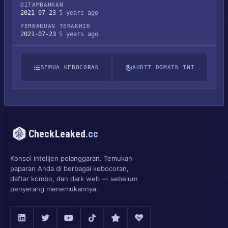
DITAMBAHKAN
2021-07-23
5 years ago
PEMBARUAN TERAKHIR
2021-07-23
5 years ago
SEMUA KEBOCORAN
AUDIT DOMAIN INI
CheckLeaked
.cc
Konsol intelijen pelanggaran. Temukan
paparan Anda di berbagai kebocoran,
daftar kombo, dan dark web — sebelum
penyerang menemukannya.