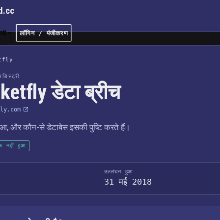
d.cc
न्दी
लॉगिन / पंजीकरण
tfly
जिस्ट्री
ketfly डेटा ब्रीच
ly.com
आ, और कौन-से डेटाबेस इसकी पुष्टि करते हैं।
क नहीं हुआ
उल्लंघन हुआ
31 मई 2018