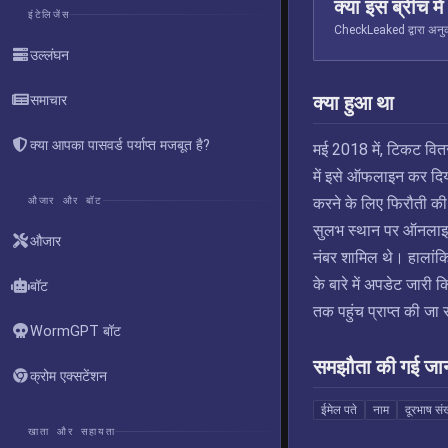
क्या इस ब्रीच मे
इंटेलिजेंस
CheckLeaked द्वारा अनुक्
उल्लंघन
क्या हुआ था
समाचार
क्या आपका पासवर्ड पर्याप्त मजबूत है?
मई 2018 में, टिकट वि
में इसे ऑफलाइन कर दि
औजार और बॉट
करने के लिए फिरौती की
सुलभ स्थान पर ऑनलाइन 
औजार
नंबर शामिल थे। हालांकि 
के बारे में अपडेट जारी 
बॉट
तक पहुंच प्राप्त की ज
WormGPT बॉट
समझौता की गई जा
क्रोम एक्सटेंशन
ईमेल पते
नाम
दूरभाष संख
खाता और सहायता