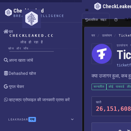
CheckLeake
CheckLeaked
BREACH INTELLIGENCE
हि
क्लासिक साइट
घर
CHECKLEAKED.CC
घर
/
उल्लंघन
/
Ticke
लोड हो रहा है
उल्लंघन र
खोज और जाँच
Tic
अपना खाता जांचें
ticketf
Dehashed खोज
क्या उजागर हुआ, कब हु
गूगल चेकर
सत्यापित
कोई पासवर्ड ली
व्हाट्सएप प्रोफाइल की जानकारी प्राप्त करें
खाते
26,151,608
नया
LEAKRADAR