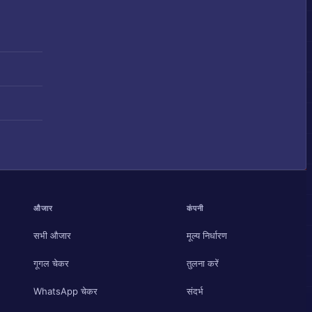
औजार
कंपनी
सभी औजार
मूल्य निर्धारण
गूगल चेकर
तुलना करें
WhatsApp चेकर
संदर्भ