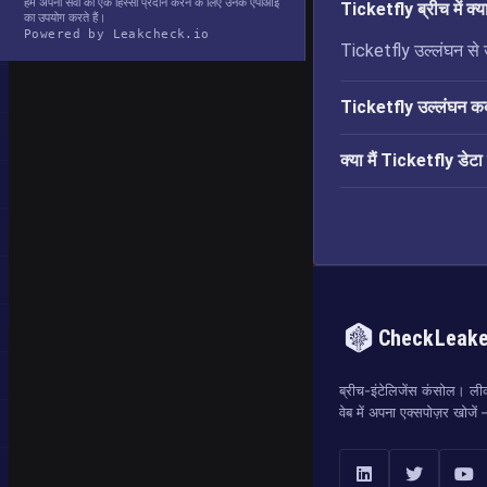
हम अपनी सेवा का एक हिस्सा प्रदान करने के लिए उनके एपीआई
Ticketfly ब्रीच में क
का उपयोग करते हैं।
Powered by Leakcheck.io
Ticketfly उल्लंघन से उ
Ticketfly उल्लंघन क
क्या मैं Ticketfly डेटा 
CheckLeak
ब्रीच-इंटेलिजेंस कंसोल। लीक
वेब में अपना एक्सपोज़र खोजे