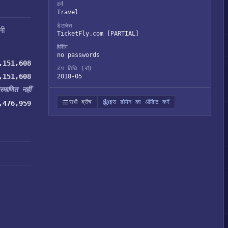
वर्ग
Travel
डेटाबेस
नी
TicketFly.com [PARTIAL]
हैशिंग
no passwords
,151,608
डंप तिथि (रॉ)
,151,608
2018-05
्रमाणित नहीं
सभी ब्रीच
इस डोमेन का ऑडिट करें
,476,959