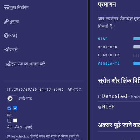
प्रमाणन
मूल्य निर्धारण
चार स्वतंत्र डेटाबेस इ
भुनाना
गिनती है।
FAQ
HIBP
DEHASHED
संपर्क
LEAKCHECK
इस पेज का भ्रमण करें
VIGILANTE
स्रोत और लिंक विध
2026/08/06 04:13:25
अपडेट
SRV
UTC
Dehashed
— के माध्य
डार्क मोड
HIBP
कण
अक्सर पूछे जाने वाल
चैट बॉक्स छुपाएँ
हम leakcheck.io से कोई संबंध नहीं रखते हैं, सिवाय इसके कि