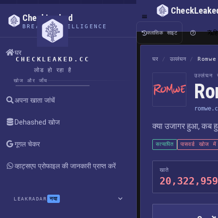
CheckLeake
CheckLeaked
BREACH INTELLIGENCE
हि
क्लासिक साइट
घर
CHECKLEAKED.CC
घर
/
उल्लंघन
/
Romwe
लोड हो रहा है
उल्लंघन र
खोज और जाँच
Ro
अपना खाता जांचें
romwe.c
Dehashed खोज
क्या उजागर हुआ, कब हु
गूगल चेकर
सत्यापित
पासवर्ड खोज मे
व्हाट्सएप प्रोफाइल की जानकारी प्राप्त करें
खाते
20,322,959
नया
LEAKRADAR