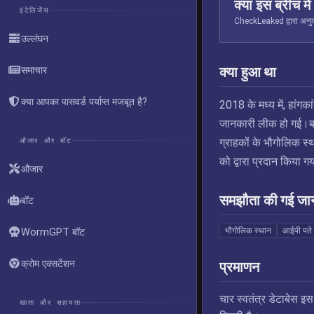
क्या इस ब्रीच मे
इंटेलिजेंस
CheckLeaked द्वारा अनुक्
उल्लंघन
क्या हुआ था
समाचार
क्या आपका पासवर्ड पर्याप्त मजबूत है?
2018 के मध्य में, हांग
जानकारी लीक हो गई।बाद
औजार और बॉट
ग्राहकों के भौगोलिक स्
को द्वारा प्रदान किय
औजार
समझौता की गई जा
बॉट
भौगोलिक स्थान
आईपी पते
WormGPT बॉट
क्रोम एक्सटेंशन
प्रमाणन
चार स्वतंत्र डेटाबेस इ
खाता और सहायता