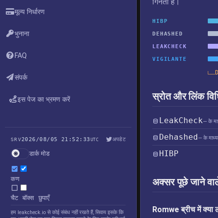
गिनती है।
मूल्य निर्धारण
HIBP
भुनाना
DEHASHED
LEAKCHECK
FAQ
VIGILANTE
संपर्क
स्रोत और लिंक विध
इस पेज का भ्रमण करें
LeakCheck
— के माध
Dehashed
— के माध्य
2026/08/05 21:52:33
अपडेट
SRV
UTC
HIBP
डार्क मोड
कण
अक्सर पूछे जाने वाल
चैट बॉक्स छुपाएँ
Romwe ब्रीच में क्या
हम leakcheck.io से कोई संबंध नहीं रखते हैं, सिवाय इसके कि