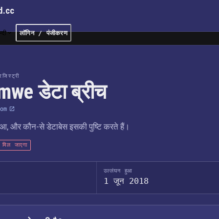
d.cc
न्दी
लॉगिन / पंजीकरण
जिस्ट्री
mwe डेटा ब्रीच
om
आ, और कौन-से डेटाबेस इसकी पुष्टि करते हैं।
ं मिल जाएगा
उल्लंघन हुआ
1 जून 2018