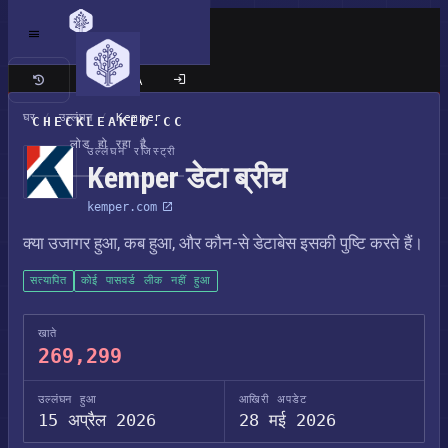
क्लासिक साइट
घर
/
उल्लंघन
/
Kemper
CHECKLEAKED.CC
लोड हो रहा है
उल्लंघन रजिस्ट्री
Kemper डेटा ब्रीच
kemper.com
क्या उजागर हुआ, कब हुआ, और कौन-से डेटाबेस इसकी पुष्टि करते हैं।
सत्यापित
कोई पासवर्ड लीक नहीं हुआ
खाते
269,299
उल्लंघन हुआ
आखिरी अपडेट
15 अप्रैल 2026
28 मई 2026