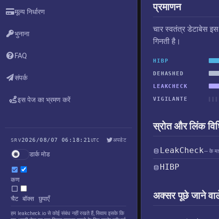
प्रमाणन
मूल्य निर्धारण
चार स्वतंत्र डेटाबेस इ
भुनाना
गिनती है।
FAQ
HIBP
DEHASHED
संपर्क
LEAKCHECK
इस पेज का भ्रमण करें
VIGILANTE
स्रोत और लिंक विध
2026/08/07 06:18:21
अपडेट
SRV
UTC
LeakCheck
— के माध
डार्क मोड
HIBP
कण
अक्सर पूछे जाने वाल
चैट बॉक्स छुपाएँ
हम leakcheck.io से कोई संबंध नहीं रखते हैं, सिवाय इसके कि