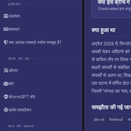
क्या इस ब्रीच मे
इंटेलिजेंस
CheckLeaked द्वारा अनुक्
उल्लंघन
क्या हुआ था
समाचार
क्या आपका पासवर्ड पर्याप्त मजबूत है?
अप्रैल 2026 में, फिनटे
धमकी देकर अब्रिगो को 
औजार और बॉट
से कथित तौर पर लिया गय
बाहरी संपर्कों से संबं
औजार
संपर्कों से अलग था, पिछल
उस घटना में वर्णित डेटा 
बॉट
जिसमें "संस्था का नाम,
WormGPT बॉट
समझौता की गई जा
क्रोम एक्सटेंशन
ईमेल पते
नियोक्ताओं
नौ
खाता और सहायता