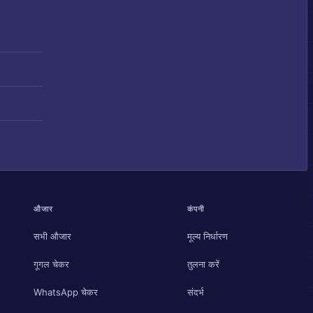
औजार
कंपनी
सभी औजार
मूल्य निर्धारण
गूगल चेकर
तुलना करें
WhatsApp चेकर
संदर्भ