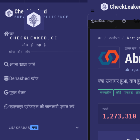
CheckLeake
CheckLeaked
BREACH INTELLIGENCE
हि
क्लासिक साइट
घर
CHECKLEAKED.CC
घर
/
उल्लंघन
/
Abrig
लोड हो रहा है
उल्लंघन र
खोज और जाँच
Abr
अपना खाता जांचें
abrigo.
Dehashed खोज
क्या उजागर हुआ, कब हु
गूगल चेकर
सत्यापित
कोई पासवर्ड ली
व्हाट्सएप प्रोफाइल की जानकारी प्राप्त करें
खाते
1,273,310
नया
LEAKRADAR