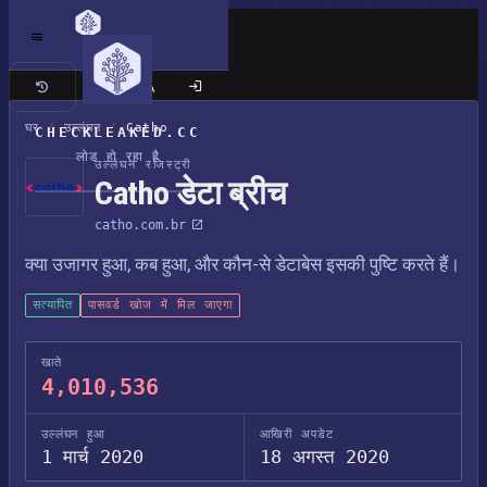
क्लासिक साइट
घर
/
उल्लंघन
/
Catho
CHECKLEAKED.CC
लोड हो रहा है
उल्लंघन रजिस्ट्री
Catho डेटा ब्रीच
catho.com.br
क्या उजागर हुआ, कब हुआ, और कौन-से डेटाबेस इसकी पुष्टि करते हैं।
सत्यापित
पासवर्ड खोज में मिल जाएगा
खाते
4,010,536
उल्लंघन हुआ
आखिरी अपडेट
1 मार्च 2020
18 अगस्त 2020