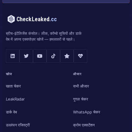
CheckLeaked
.cc
ब्रीच-इंटेलिजेंस कंसोल। लीक, कॉम्बो सूचियों और डार्क
वेब में अपना एक्सपोज़र खोजें — हमलावरों से पहले।
खोज
औजार
खाता चेकर
सभी औजार
LeakRadar
गूगल चेकर
डार्क वेब
WhatsApp चेकर
उल्लंघन रजिस्ट्री
क्रोम एक्सटेंशन