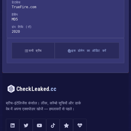
डेटाबेस
TrueFire.com
हैशिंग
MD5
डंप तिथि (रॉ)
2020
सभी ब्रीच
इस डोमेन का ऑडिट करें
CheckLeaked
.cc
ब्रीच-इंटेलिजेंस कंसोल। लीक, कॉम्बो सूचियों और डार्क
वेब में अपना एक्सपोज़र खोजें — हमलावरों से पहले।