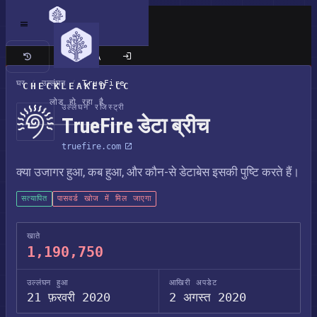
क्लासिक साइट
घर
/
उल्लंघन
/
TrueFire
CHECKLEAKED.CC
लोड हो रहा है
उल्लंघन रजिस्ट्री
TrueFire डेटा ब्रीच
truefire.com
क्या उजागर हुआ, कब हुआ, और कौन-से डेटाबेस इसकी पुष्टि करते हैं।
सत्यापित
पासवर्ड खोज में मिल जाएगा
खाते
1,190,750
उल्लंघन हुआ
आखिरी अपडेट
21 फ़रवरी 2020
2 अगस्त 2020