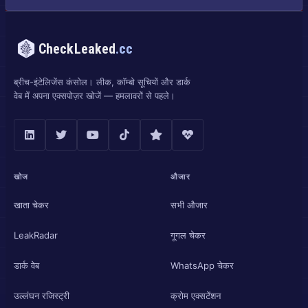
CheckLeaked
.cc
ब्रीच-इंटेलिजेंस कंसोल। लीक, कॉम्बो सूचियों और डार्क
वेब में अपना एक्सपोज़र खोजें — हमलावरों से पहले।
खोज
औजार
खाता चेकर
सभी औजार
LeakRadar
गूगल चेकर
डार्क वेब
WhatsApp चेकर
उल्लंघन रजिस्ट्री
क्रोम एक्सटेंशन