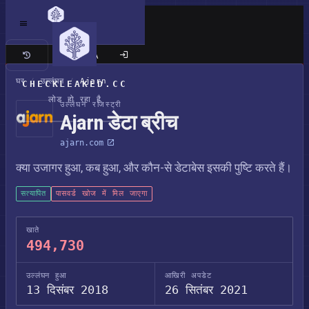
क्लासिक साइट
घर
/
उल्लंघन
/
Ajarn
CHECKLEAKED.CC
लोड हो रहा है
उल्लंघन रजिस्ट्री
Ajarn डेटा ब्रीच
ajarn.com
क्या उजागर हुआ, कब हुआ, और कौन-से डेटाबेस इसकी पुष्टि करते हैं।
सत्यापित
पासवर्ड खोज में मिल जाएगा
खाते
494,730
उल्लंघन हुआ
आखिरी अपडेट
13 दिसंबर 2018
26 सितंबर 2021