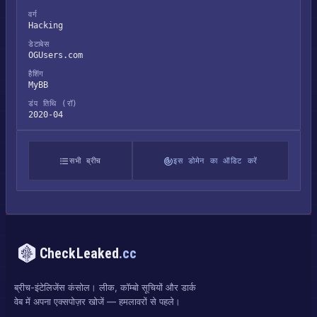
वर्ग
Hacking
डेटाबेस
OGUsers.com
हैशिंग
MyBB
डंप तिथि (रॉ)
2020-04
सभी ब्रीच
इस डोमेन का ऑडिट करें
CheckLeaked
.cc
ब्रीच-इंटेलिजेंस कंसोल। लीक, कॉम्बो सूचियों और डार्क
वेब में अपना एक्सपोज़र खोजें — हमलावरों से पहले।