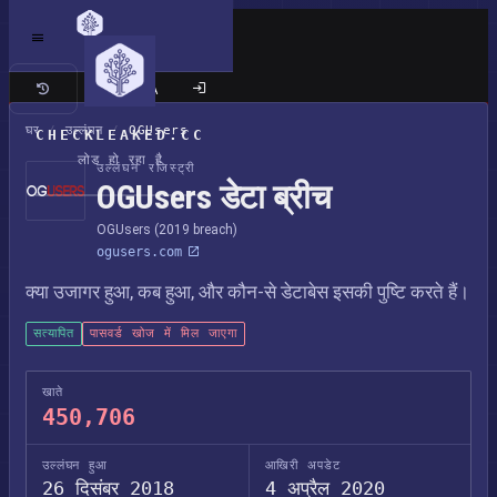
क्लासिक साइट
घर
/
उल्लंघन
/
OGUsers
CHECKLEAKED.CC
लोड हो रहा है
उल्लंघन रजिस्ट्री
OGUsers डेटा ब्रीच
OGUsers (2019 breach)
ogusers.com
क्या उजागर हुआ, कब हुआ, और कौन-से डेटाबेस इसकी पुष्टि करते हैं।
सत्यापित
पासवर्ड खोज में मिल जाएगा
खाते
450,706
उल्लंघन हुआ
आखिरी अपडेट
26 दिसंबर 2018
4 अप्रैल 2020