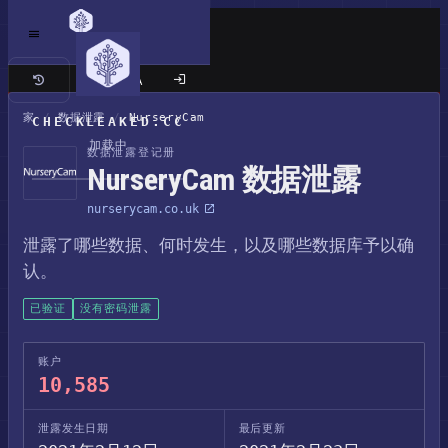
经典站点
家
/
数据泄露
/
NurseryCam
CHECKLEAKED.CC
加载中
数据泄露登记册
NurseryCam 数据泄露
nurserycam.co.uk
泄露了哪些数据、何时发生，以及哪些数据库予以确
认。
已验证
没有密码泄露
账户
10,585
泄露发生日期
最后更新