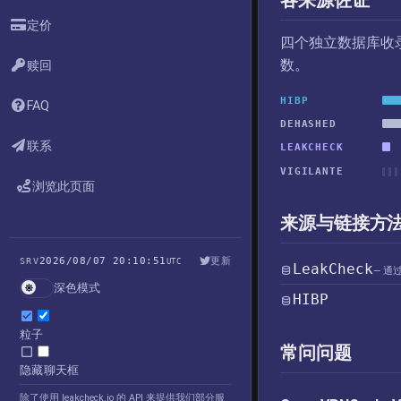
各来源佐证
定价
四个独立数据库收
数。
赎回
HIBP
FAQ
DEHASHED
联系
LEAKCHECK
VIGILANTE
浏览此页面
来源与链接方
2026/08/07 20:10:51
更新
SRV
UTC
LeakCheck
— 通
深色模式
HIBP
粒子
常问问题
隐藏聊天框
除了使用 leakcheck.io 的 API 来提供我们部分服