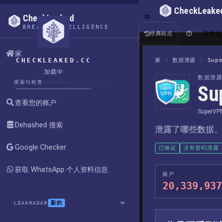
CheckLeake
CheckLeaked
BREACH INTELLIGENCE
中
经典站点
家
CHECKLEAKED.CC
家
/
数据泄露
/
Sup
加载中
数据泄
搜索与检查
Su
查看您的账户
SuperVP
Dehashed 搜索
泄露了哪些数据
Google Checker
已验证
没有密码泄露
获取 WhatsApp 个人资料信息
账户
20,339,937
新的
LEAKRADAR