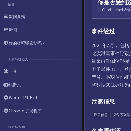
你是否受到
情报
在 CheckLeak
数据泄露
新闻
事件经过
你的密码强度够吗？
2021年2月， 包括
此次泄露事件导致
工具与机器人
量来自FlashV
电子邮件地址、登
工具
型号、IMSI号码
机器人
将数据来源标注为
WormGPT Bot
泄露信息
Chrome 扩展程序
设备信息
设备序列号
账户与帮助