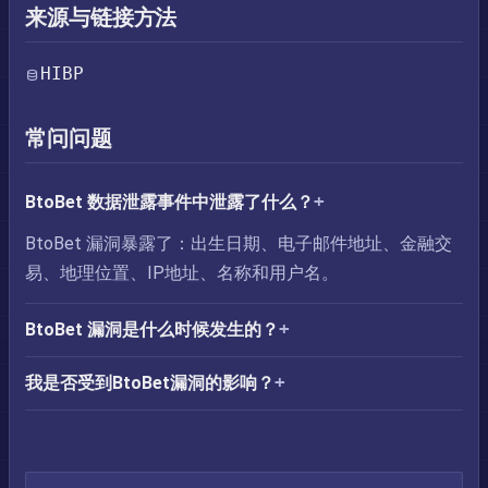
来源与链接方法
HIBP
常问问题
BtoBet 数据泄露事件中泄露了什么？
BtoBet 漏洞暴露了：出生日期、电子邮件地址、金融交
易、地理位置、IP地址、名称和用户名。
BtoBet 漏洞是什么时候发生的？
我是否受到BtoBet漏洞的影响？