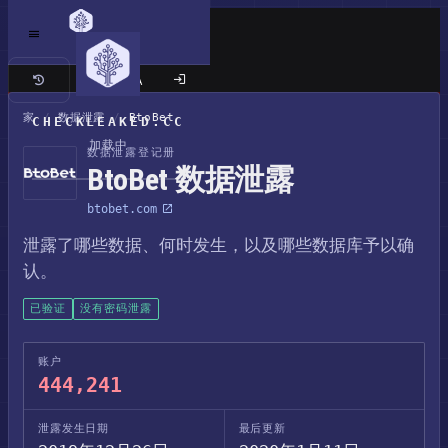
经典站点
家
/
数据泄露
/
BtoBet
CHECKLEAKED.CC
加载中
数据泄露登记册
BtoBet 数据泄露
btobet.com
泄露了哪些数据、何时发生，以及哪些数据库予以确
认。
已验证
没有密码泄露
账户
444,241
泄露发生日期
最后更新