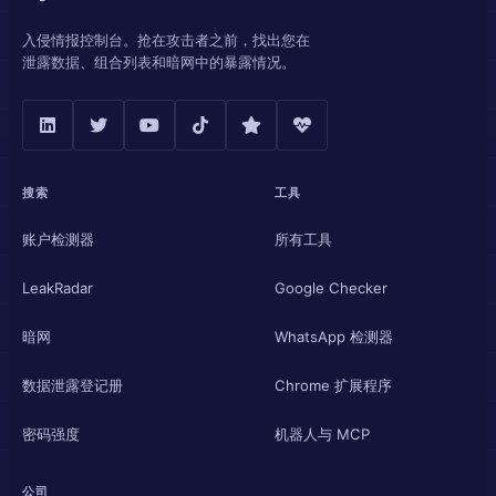
入侵情报控制台。抢在攻击者之前，找出您在
泄露数据、组合列表和暗网中的暴露情况。
搜索
工具
账户检测器
所有工具
LeakRadar
Google Checker
暗网
WhatsApp 检测器
数据泄露登记册
Chrome 扩展程序
密码强度
机器人与 MCP
公司