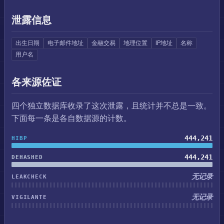
泄露信息
出生日期
电子邮件地址
金融交易
地理位置
IP地址
名称
用户名
各来源佐证
四个独立数据库收录了这次泄露，且统计并不总是一致。
下面每一条是各自数据源的计数。
444,241
HIBP
444,241
DEHASHED
无记录
LEAKCHECK
无记录
VIGILANTE