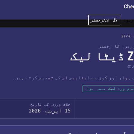
Che
ردو
لاگ ان/رجسٹر
Zara
رزیوں کا رجسٹر
 لیک
z
 ہوا، اور کون سے ڈیٹابیس اس کی تصدیق کرتے ہیں۔
اس ورڈ لیک نہیں ہوا۔
خلاف ورزی کی تاریخ
15 اپریل، 2026