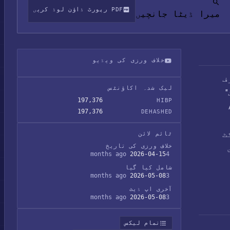
PDF رپورٹ ڈاؤن لوڈ کریں
میرا ڈیٹا جانچیں
خلاف ورزی کی ویڈیو
رف
Zara ڈیٹا لیک
لیک شدہ اکاؤنٹس
"
197,376
HIBP
Anod
197,376
DEHASHED
ٹ
ٹائم لائن
خلاف ورزی کی تاریخ
رد ای
2026-04-15
4 months ago
شامل کیا گیا
2026-05-08
3 months ago
آخری اپ ڈیٹ
2026-05-08
3 months ago
تمام لیکس