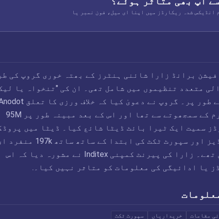
سے آپ بھی متاثر ہوئے؟
Ch کے تمام انڈیکس شدہ ریکارڈز میں اپنا ای میل، فون نمبر یا
202 میں، فیشن برانڈ زارا شائنی ہنٹرز کے بھتہ خوری گروپ کی ط
لی متعدد تنظیموں میں شامل تھی۔ ان کی "تنخواہ یا لیک
مہم کے ایک حصے کے طور پر۔ گروپ نے دعویٰ کیا کہ خلاف ورزی کا تعلق ot
analytics پلیٹ فارم کے سمجھوتے سے تھا اور اس کے بعد مبینہ طور پر 95M
ز سمیت ایک ٹیرا بائٹ ڈیٹا شائع کیا۔ ڈیٹا میں پروڈک
SKUs، آرڈر آئی ڈیز اور سپورٹ ٹکٹ کی ابتدا کے ساتھ ساتھ 197k منف
میل ایڈریس شامل تھے۔ زارا کی پیرنٹ کمپنی Inditex نے مشورہ دیا کہ اس
ز یا ادائیگی کی معلومات کو متاثر نہیں کیا۔.
علومات
ی مقامات
خریداریاں
سپورٹ ٹکٹ