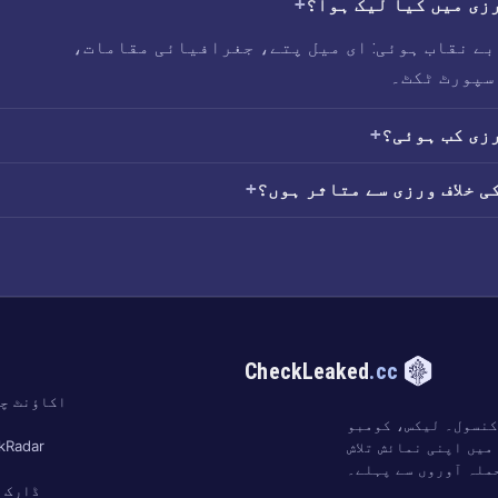
رزی بے نقاب ہوئی: ای میل پتے، جغرافیائی مقامات،
سپورٹ ٹکٹ۔
ت
CheckLeaked
.cc
اکاؤنٹ چ
کنسول۔ لیکس، کومبو
kRadar
میں اپنی نمائش تلاش
ملہ آوروں سے پہلے۔
ڈارک 