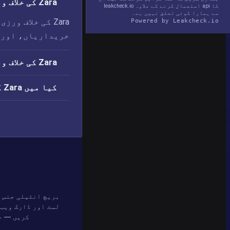
Zara کی خلاف ورزی میں کیا لیک ہوا؟
کا api استعمال کرنے کے علاوہ leakcheck.io
سے ہمارا کوئی تعلق نہیں ہے۔
Zara کی خلاف و
Powered by Leakcheck.io
خریداریاں، اور 
Zara کی خلاف ورزی کب ہوئی؟
کیا میں Zara کی خلاف ورزی سے متاثر ہوں؟
بریچ انٹیلی جنس 
لسٹ اور ڈارک ویب 
کریں — ح