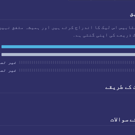
ق
ابیس اس لیک کا اندراج کرتے ہیں اور ہمیشہ متفق نہیں
 ذریعے کی اپنی گنتی ہے۔
غیر تصد
غیر تصد
 کے طریقے
 سوالات