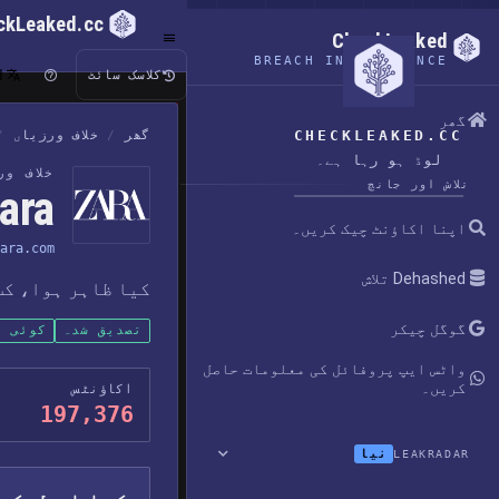
ckLeaked.cc
CheckLeaked
BREACH INTELLIGENCE
ا
کلاسک سائٹ
گھر
CHECKLEAKED.CC
گھر
/
خلاف ورزیاں
/
لوڈ ہو رہا ہے۔
خلاف و
تلاش اور جانچ
Zara ڈیٹا
اپنا اکاؤنٹ چیک کریں۔
ara.com
Dehashed تلاش
کیا ظاہر ہوا، کب
گوگل چیکر
تصدیق شدہ
کوئی پ
واٹس ایپ پروفائل کی معلومات حاصل
کریں۔
اکاؤنٹس
197,376
نیا
LEAKRADAR