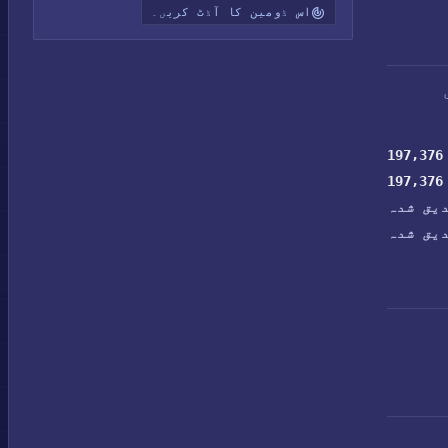
اس ڈومین کا آڈٹ کریں۔
197,376
197,376
یق شدہ
یق شدہ