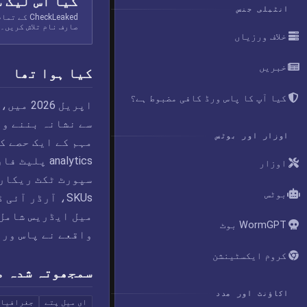
کیا اس لیک 
انٹیلی جنس
eckLeaked
صارف نام تلاش کریں۔
خلاف ورزیاں
خبریں
کیا ہوا تھا
کیا آپ کا پاس ورڈ کافی مضبوط ہے؟
اپریل 6
سے نشانہ بننے وا
اوزار اور بوٹس
اوزار
سپورٹ ٹکٹ ریکارڈ
بوٹس
WormGPT بوٹ
واقعے نے پاس ورڈ
کروم ایکسٹینشن
سمجھوتہ شدہ م
اکاؤنٹ اور مدد
ای میل پتے
جغرافیائ