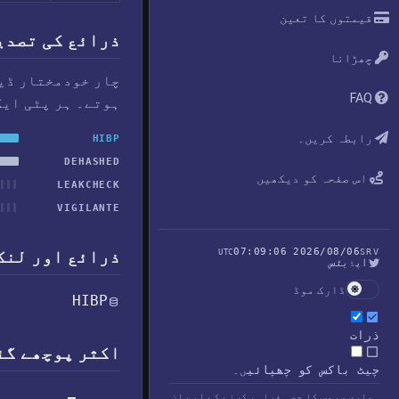
قیمتوں کا تعین
ذرائع کی تصدی
چھڑانا
چار خودمختار ڈیٹ
FAQ
ہوتے۔ ہر پٹی ایک
رابطہ کریں۔
HIBP
DEHASHED
اس صفحہ کو دیکھیں
LEAKCHECK
VIGILANTE
2026/08/06 07:09:06
ذرائع اور لنک
UTC
SRV
اپڈیٹس
ڈارک موڈ
HIBP
ذرات
اکثر پوچھے گئے
چیٹ باکس کو چھپائیں۔
ہماری سروس کا حصہ فراہم کرنے کے لیے ان