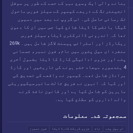
بنانے والی ایک وسیع مہم کے حصے کے طور پر سوشل
انجینئرنگ کے ذریعے کیمپر کے سیلز فورس ماحول
تک رسائی حاصل کی۔ اس گروپ نے بعد میں دسیوں
گیگا بائٹس کا ڈیٹا شائع کیا جس میں ان کا دعویٰ
تھا کہ اندرونی ڈائرکٹری ڈیٹا، سیلز فورس
ریکارڈز اور اسٹرائپ پیمنٹ لاگز شامل ہیں۔ 269k
منفرد ای میل پتوں میں نام، فون نمبر، جسمانی
پتے اور جزوی ادائیگی کارڈ کا ڈیٹا بشمول آخری
4 ہندسوں، میعاد ختم ہونے کی تاریخیں اور کارڈ
برانڈز شامل تھے۔ کیمپر نے واقعے کی تصدیق کی
اور کہا کہ انہوں نے فریق ثالث سائبرسیکیوریٹی
ماہرین کو شامل کیا ہے اور قانون نافذ کرنے
والے اداروں کو مطلع کیا ہے۔
سمجھوتہ شدہ معلومات
ای میل پتے
نام
جزوی کریڈٹ کارڈ ڈیٹا
فون نمبرز