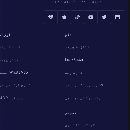
کریں — حملہ آوروں سے پہلے۔
تلاش
اوزار
اکاؤنٹ چیکر
تمام اوزار
LeakRadar
گوگل چیکر
ڈارک ویب
WhatsApp چیکر
خلاف ورزیوں کا رجسٹر
کروم ایکسٹینشن
پاس ورڈ کی مضبوطی
بوٹس اور MCP
کمپنی
قیمتوں کا تعین