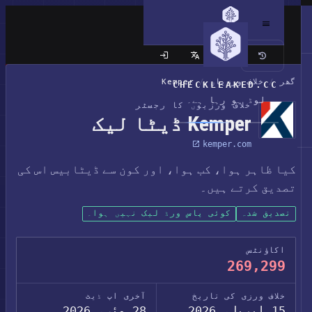
کلاسک سائٹ
گھر
/
خلاف ورزیاں
/
Kemper
CHECKLEAKED.CC
لوڈ ہو رہا ہے۔
خلاف ورزیوں کا رجسٹر
Kemper ڈیٹا لیک
kemper.com
کیا ظاہر ہوا، کب ہوا، اور کون سے ڈیٹابیس اس کی
تصدیق کرتے ہیں۔
تصدیق شدہ
کوئی پاس ورڈ لیک نہیں ہوا۔
اکاؤنٹس
269,299
خلاف ورزی کی تاریخ
آخری اپ ڈیٹ
15 اپریل، 2026
28 مئی، 2026