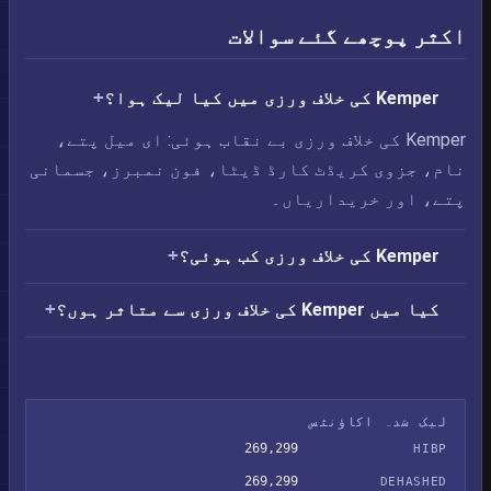
اکثر پوچھے گئے سوالات
Kemper کی خلاف ورزی میں کیا لیک ہوا؟
Kemper کی خلاف ورزی بے نقاب ہوئی: ای میل پتے،
نام، جزوی کریڈٹ کارڈ ڈیٹا، فون نمبرز، جسمانی
پتے، اور خریداریاں۔
Kemper کی خلاف ورزی کب ہوئی؟
کیا میں Kemper کی خلاف ورزی سے متاثر ہوں؟
لیک شدہ اکاؤنٹس
269,299
HIBP
269,299
DEHASHED