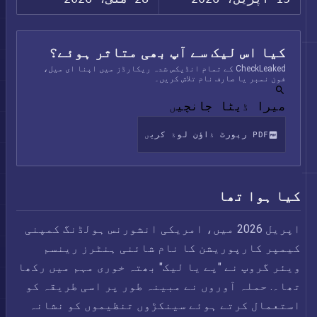
کیا اس لیک سے آپ بھی متاثر ہوئے؟
CheckLeaked کے تمام انڈیکس شدہ ریکارڈز میں اپنا ای میل،
فون نمبر یا صارف نام تلاش کریں۔
میرا ڈیٹا جانچیں
PDF رپورٹ ڈاؤن لوڈ کریں
کیا ہوا تھا
اپریل 2026 میں، امریکی انشورنس ہولڈنگ کمپنی
کیمپر کارپوریشن کا نام شائنی ہنٹرز رینسم
ویئر گروپ نے "پے یا لیک" بھتہ خوری مہم میں رکھا
تھا۔. حملہ آوروں نے مبینہ طور پر اسی طریقہ کو
استعمال کرتے ہوئے سینکڑوں تنظیموں کو نشانہ