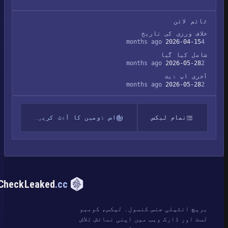
ٹائم لائن
خلاف ورزی کی تاریخ
2026-04-15
4 months ago
شامل کیا گیا
2026-05-28
2 months ago
آخری اپ ڈیٹ
2026-05-28
2 months ago
تمام لیکس
اس ڈومین کا آڈٹ کریں۔
CheckLeaked
.cc
بریچ انٹیلی جنس کنسول۔ لیکس، کومبو
لسٹ اور ڈارک ویب میں اپنی نمائش تلاش