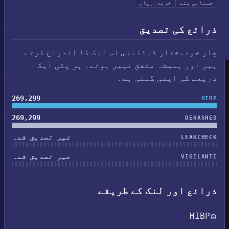
جسمانی پتے
خریداریاں
ذرائع کی تصدیق
چار خودمختار ڈیٹابیس اس لیک کا اندراج کرتے
ہیں اور ہمیشہ متفق نہیں ہوتے۔ ہر پٹی ایک
ذریعے کی اپنی گنتی ہے۔
269,299
HIBP
269,299
DEHASHED
غیر تصدیق شدہ
LEAKCHECK
غیر تصدیق شدہ
VIGILANTE
ذرائع اور لنک کے طریقے
HIBP