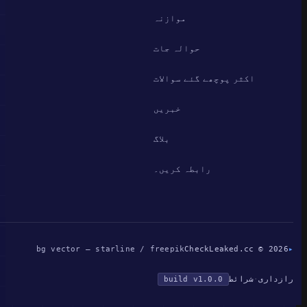
موازنہ
حوالہ جات
اکثر پوچھے گئے سوالات
خبریں
بلاگ
رابطہ کریں۔
bg vector — starline / freepik
CheckLeaked.cc © 2026
▸
رازداری
·
شرائط
build v1.0.0