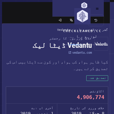
کلاسک سائٹ
گھر
/
خلاف ورزیاں
/
Vedantu
CHECKLEAKED.CC
لوڈ ہو رہا ہے۔
خلاف ورزیوں کا رجسٹر
Vedantu ڈیٹا لیک
vedantu.com
کیا ظاہر ہوا، کب ہوا، اور کون سے ڈیٹابیس اس کی
تصدیق کرتے ہیں۔
تصدیق شدہ
اکاؤنٹس
4,906,774
خلاف ورزی کی تاریخ
آخری اپ ڈیٹ
8 جولائی، 2019
1 نومبر، 2019