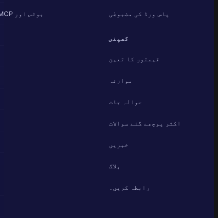
پاس ورڈ کی مضبوطی
بوٹس اور MCP
کمپنی
قیمتوں کا تعین
موازنہ
حوالہ جات
اکثر پوچھے گئے سوالات
خبریں
بلاگ
رابطہ کریں۔