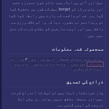
میل اور آئی پی ایڈریس، نام، فون نمبرز، جنس
اور پاس ورڈز کو bcrypt ہیش کے طور پر محفوظ کیا
گیا ہے۔ جب اس واقعے کے بارے میں رابطہ کیا گیا
تو ویدانتو نے مشورہ دیا کہ وہ اس خلاف ورزی سے
واقف ہیں اور اپنے صارفین کو مطلع کرنے کے عمل
میں ہیں۔
سمجھوتہ شدہ معلومات
براؤزر صارف ایجنٹ کی تفصیلات
ای میل پتے
جنس
IP پتے
نام
پاس ورڈز
فون نمبرز
بولی جانے والی زبانیں۔
ٹائم زونز
ویب سائٹ کی سرگرمی
ذرائع کی تصدیق
چار خودمختار ڈیٹابیس اس لیک کا اندراج کرتے
ہیں اور ہمیشہ متفق نہیں ہوتے۔ ہر پٹی ایک
ذریعے کی اپنی گنتی ہے۔