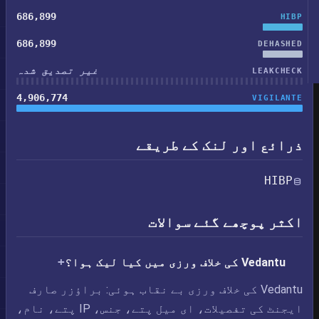
686,899
HIBP
686,899
DEHASHED
غیر تصدیق شدہ
LEAKCHECK
4,906,774
VIGILANTE
ذرائع اور لنک کے طریقے
HIBP
اکثر پوچھے گئے سوالات
Vedantu کی خلاف ورزی میں کیا لیک ہوا؟
Vedantu کی خلاف ورزی بے نقاب ہوئی: براؤزر صارف
ایجنٹ کی تفصیلات، ای میل پتے، جنس، IP پتے، نام،