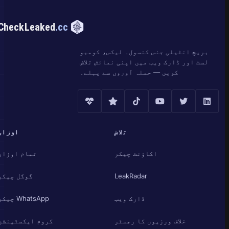
CheckLeaked
.cc
بریچ انٹیلی جنس کنسول۔ لیکس، کومبو
لسٹ اور ڈارک ویب میں اپنی نمائش تلاش
کریں — حملہ آوروں سے پہلے۔
تلاش
اوزار
اکاؤنٹ چیکر
تمام اوزار
LeakRadar
گوگل چیکر
ڈارک ویب
WhatsApp چیکر
خلاف ورزیوں کا رجسٹر
کروم ایکسٹینشن