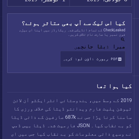
کیا اس لیک سے آپ بھی متاثر ہوئے؟
CheckLeaked کے تمام انڈیکس شدہ ریکارڈز میں اپنا ای میل،
فون نمبر یا صارف نام تلاش کریں۔
میرا ڈیٹا جانچیں
PDF رپورٹ ڈاؤن لوڈ کریں
کیا ہوا تھا
2019 کے وسط میں، ہندوستانی انٹرایکٹو آن لائن
ٹیوشن پلیٹ فارم ویدانتو ڈیٹا کی خلاف ورزی کا
سامنا کرنا پڑا جس نے 687k صارفین کے ذاتی ڈیٹا
کو بے نقاب کیا۔ JSON فارمیٹ شدہ ڈیٹا بیس ڈمپ
نے وسیع ذاتی معلومات کو بے نقاب کیا جس میں ای