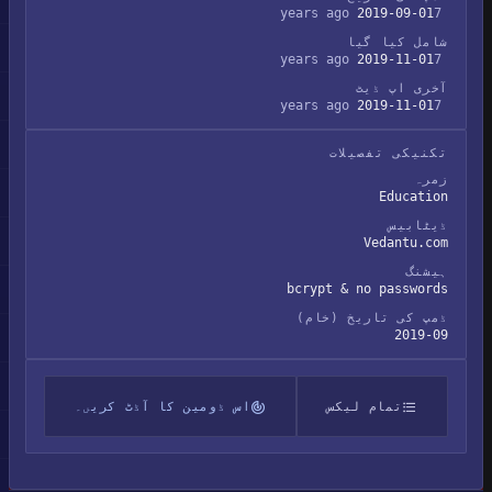
2019-09-01
7 years ago
شامل کیا گیا
2019-11-01
7 years ago
آخری اپ ڈیٹ
2019-11-01
7 years ago
تکنیکی تفصیلات
زمرہ
Education
ڈیٹابیس
Vedantu.com
ہیشنگ
bcrypt & no passwords
ڈمپ کی تاریخ (خام)
2019-09
تمام لیکس
اس ڈومین کا آڈٹ کریں۔