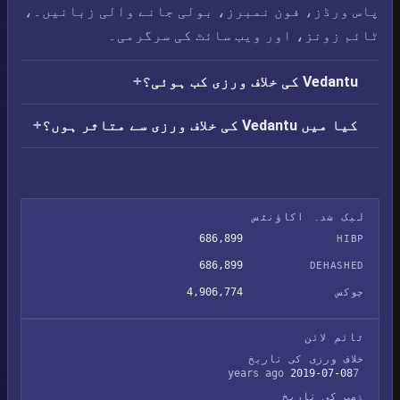
پاس ورڈز، فون نمبرز، بولی جانے والی زبانیں۔،
ٹائم زونز، اور ویب سائٹ کی سرگرمی۔
Vedantu کی خلاف ورزی کب ہوئی؟
کیا میں Vedantu کی خلاف ورزی سے متاثر ہوں؟
لیک شدہ اکاؤنٹس
686,899
HIBP
686,899
DEHASHED
4,906,774
چوکس
ٹائم لائن
خلاف ورزی کی تاریخ
2019-07-08
7 years ago
ڈمپ کی تاریخ