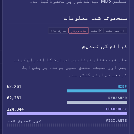
نمکین MD5 ہیش کے طور پر محفوظ کیا ہے۔
سمجھوتہ شدہ معلومات
ای میل پتے
IP پتے
پاس ورڈز
صارف نام
ذرائع کی تصدیق
چار خودمختار ڈیٹابیس اس لیک کا اندراج کرتے
ہیں اور ہمیشہ متفق نہیں ہوتے۔ ہر پٹی ایک
ذریعے کی اپنی گنتی ہے۔
62,261
HIBP
62,261
DEHASHED
124,344
LEAKCHECK
غیر تصدیق شدہ
VIGILANTE