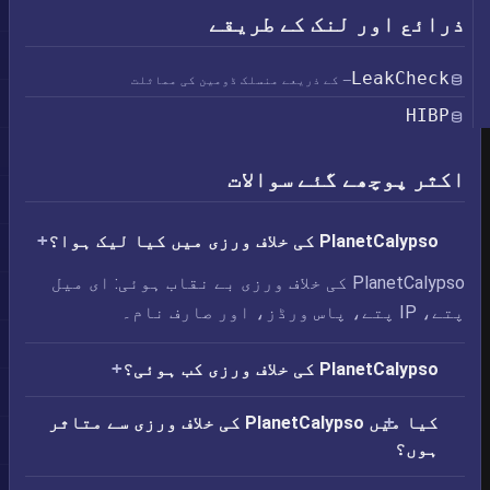
ذرائع اور لنک کے طریقے
LeakCheck
— کے ذریعے منسلک ڈومین کی مماثلت
HIBP
اکثر پوچھے گئے سوالات
PlanetCalypso کی خلاف ورزی میں کیا لیک ہوا؟
PlanetCalypso کی خلاف ورزی بے نقاب ہوئی: ای میل
پتے، IP پتے، پاس ورڈز، اور صارف نام۔
PlanetCalypso کی خلاف ورزی کب ہوئی؟
کیا میں PlanetCalypso کی خلاف ورزی سے متاثر
ہوں؟