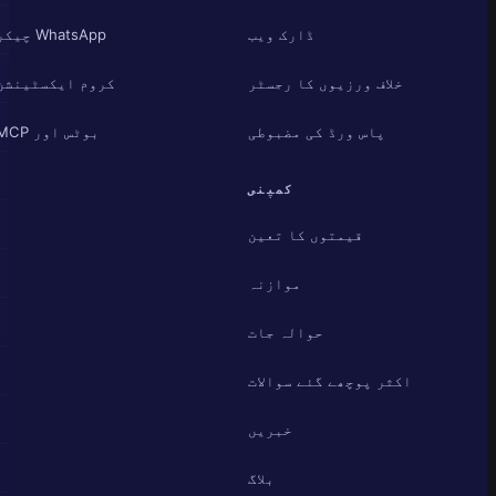
ڈارک ویب
WhatsApp چیکر
خلاف ورزیوں کا رجسٹر
کروم ایکسٹینشن
پاس ورڈ کی مضبوطی
بوٹس اور MCP
کمپنی
قیمتوں کا تعین
موازنہ
حوالہ جات
اکثر پوچھے گئے سوالات
خبریں
بلاگ