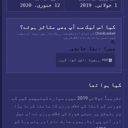
1 جولائی، 2019
12 جنوری، 2020
کیا اس لیک سے آپ بھی متاثر ہوئے؟
CheckLeaked کے تمام انڈیکس شدہ ریکارڈز میں اپنا ای میل،
فون نمبر یا صارف نام تلاش کریں۔
میرا ڈیٹا جانچیں
PDF رپورٹ ڈاؤن لوڈ کریں
کیا ہوا تھا
تقریباً جولائی 2019 میں، سیارے کیلیپسو گیم کے
فورمز کو ڈیٹا کی خلاف ورزی کا سامنا کرنا پڑا.
وی بلیٹن پر مبنی فورم کی خلاف ورزی نے ای میل
اور آئی پی ایڈریسز، صارف نام اور پاس ورڈ کو