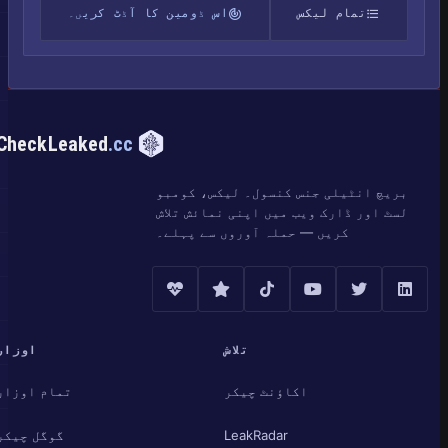
تمام لیکس
اس ڈومین کا آڈٹ کریں۔
CheckLeaked
.cc
بریچ انٹیلی جنس کنسول۔ لیکس، کومبو
لسٹ اور ڈارک ویب میں اپنی نمائش تلاش
کریں — حملہ آوروں سے پہلے۔
تلاش
اوزار
اکاؤنٹ چیکر
تمام اوزار
LeakRadar
گوگل چیکر