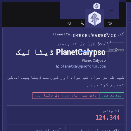
کلاسک سائٹ
گھر
/
خلاف ورزیاں
/
PlanetCalypso
CHECKLEAKED.CC
لوڈ ہو رہا ہے۔
خلاف ورزیوں کا رجسٹر
PlanetCalypso ڈیٹا لیک
Planet Calypso
planetcalypsoforum.com
کیا ظاہر ہوا، کب ہوا، اور کون سے ڈیٹابیس اس کی
تصدیق کرتے ہیں۔
تصدیق شدہ
تلاش میں پاس ورڈ مل سکتا ہے۔
اکاؤنٹس
124,344
خلاف ورزی کی تاریخ
آخری اپ ڈیٹ