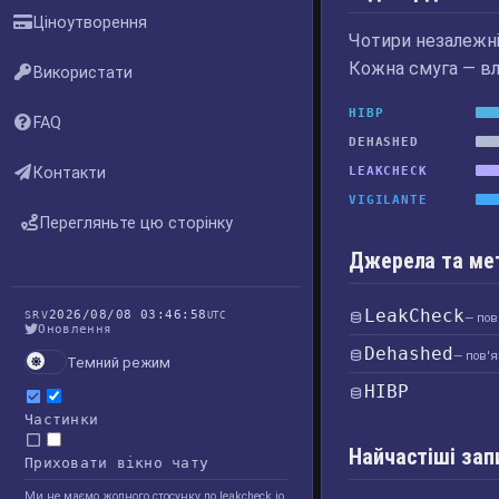
Ціноутворення
Чотири незалежні 
Кожна смуга — вл
Використати
HIBP
FAQ
DEHASHED
Контакти
LEAKCHECK
VIGILANTE
Перегляньте цю сторінку
Джерела та ме
LeakCheck
2026/08/08 03:46:58
SRV
UTC
— пов
Оновлення
Dehashed
— пов'я
Темний режим
HIBP
Частинки
Найчастіші зап
Приховати вікно чату
Ми не маємо жодного стосунку до leakcheck.io,