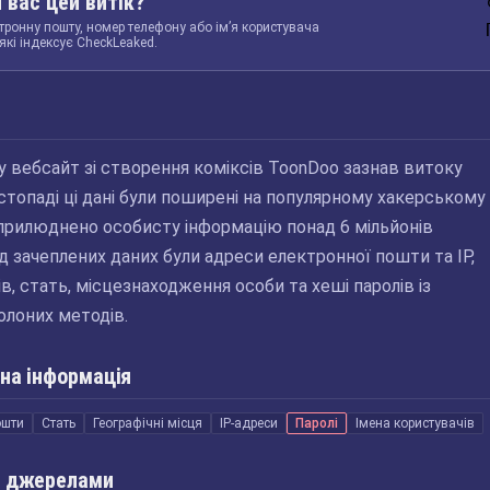
 вас цей витік?
тронну пошту, номер телефону або ім’я користувача
які індексує CheckLeaked.
ку вебсайт зі створення коміксів ToonDoo зазнав витоку
стопаді ці дані були поширені на популярному хакерському
оприлюднено особисту інформацію понад 6 мільйонів
д зачеплених даних були адреси електронної пошти та IP,
в, стать, місцезнаходження особи та хеші паролів із
лоних методів.
на інформація
ошти
Стать
Географічні місця
IP-адреси
Паролі
Імена користувачів
 джерелами