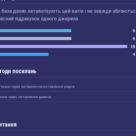
бази даних каталогізують цей витік і не завжди збігаютьс
асний підрахунок одного джерела.
6
6
10
4
тоди посилань
'язано через автоматичне зіставлення рядків
зано через зіставлення доменів
итання