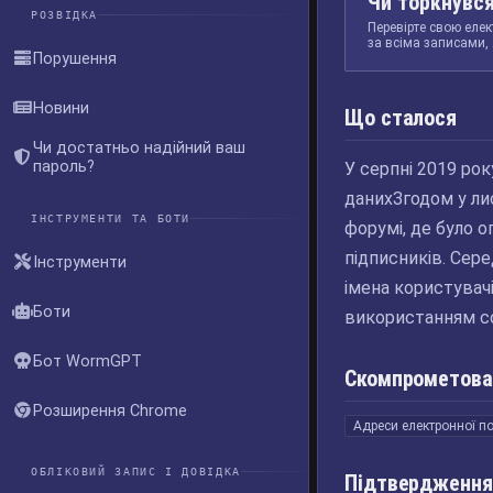
Чи торкнувся
РОЗВІДКА
Перевірте свою елек
за всіма записами, 
Порушення
Новини
Що сталося
Чи достатньо надійний ваш
пароль?
У серпні 2019 ро
данихЗгодом у ли
ІНСТРУМЕНТИ ТА БОТИ
форумі, де було 
підписників. Сере
Інструменти
імена користувачі
Боти
використанням со
Бот WormGPT
Скомпрометова
Розширення Chrome
Адреси електронної п
ОБЛІКОВИЙ ЗАПИС І ДОВІДКА
Підтвердження