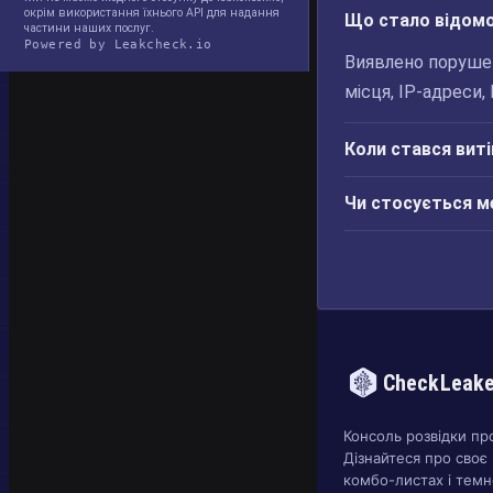
окрім використання їхнього API для надання
Що стало відомо 
частини наших послуг.
Powered by Leakcheck.io
Виявлено порушен
місця, IP-адреси, 
Коли стався вит
Чи стосується м
CheckLeak
Консоль розвідки пр
Дізнайтеся про своє 
комбо-листах і темн