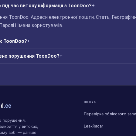
під час витоку інформації з ToonDoo?
ня ToonDoo: Адреси електронної пошти, Стать, Географічн
Паролі і Імена користувачів.
ік ToonDoo?
ене порушення ToonDoo?
ПОШУК
ed
.cc
Перевірка облікового зап
о порушення.
LeakRadar
викриття у витоках,
ому вебі — раніше