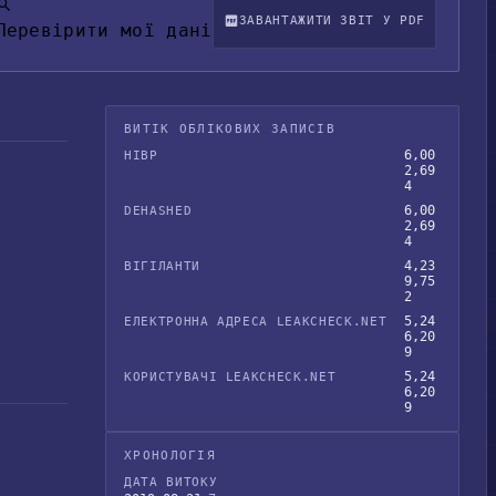
ЗАВАНТАЖИТИ ЗВІТ У PDF
Перевірити мої дані
ВИТІК ОБЛІКОВИХ ЗАПИСІВ
6,00
HIBP
2,69
4
6,00
DEHASHED
2,69
4
4,23
ВІГІЛАНТИ
9,75
2
5,24
ЕЛЕКТРОННА АДРЕСА LEAKCHECK.NET
6,20
9
5,24
КОРИСТУВАЧІ LEAKCHECK.NET
6,20
9
ХРОНОЛОГІЯ
ДАТА ВИТОКУ