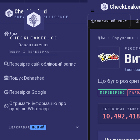
CheckLeake
CheckLeaked
BREACH INTELLIGENCE
Класичний сайт
Дім
CHECKLEAKED.CC
Дім
/
Порушення
/
Завантаження
РЕЄСТ
ПОШУК І ПЕРЕВІРКА
Ви
Перевірте свій обліковий запис
toondoo
Пошук Dehashed
Що було розкрито
Перевірка Google
ПЕРЕВІРЕНО
ПАРО
Отримати інформацію про
профіль Whatsapp
ОБЛІКОВИХ ЗАПИС
10,492,418
НОВИЙ
LEAKRADAR