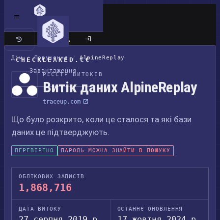
Класичний сайт
Дім
/
Порушення
/
AlpineReplay
CHECKLEAKED.CC
Завантаження
РЕЄСТР ВИТОКІВ
Витік даних AlpineReplay
traceup.com
Що було розкрито, коли це сталося та які бази
даних це підтверджують.
ПЕРЕВІРЕНО
ПАРОЛЬ МОЖНА ЗНАЙТИ В ПОШУКУ
ОБЛІКОВИХ ЗАПИСІВ
1,868,716
ДАТА ВИТОКУ
ОСТАННЄ ОНОВЛЕННЯ
27 серпня 2019 р.
17 жовтня 2024 р.