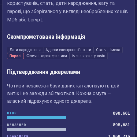
користувачів, стать, дати народження, вагу та
паролі, що зберігалися у вигляді необроблених хешів
MD5 або bcrypt.
Скомпрометована інформація
Дати народження
Адреси електронної пошти
Стать
Імена
Паролі
Фізичні характеристики
Імена користувачів
Підтвердження джерелами
Чотири незалежні бази даних каталогізують цей
витік і не завжди збігаються. Кожна смуга —
власний підрахунок одного джерела.
898,681
HIBP
898,681
DEHASHED
1,868,716
LEAKCHECK