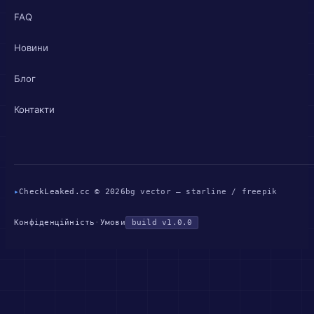
FAQ
Новини
Блог
Контакти
▸
CheckLeaked.cc © 2026
bg vector — starline / freepik
Конфіденційність
·
Умови
build v1.0.0