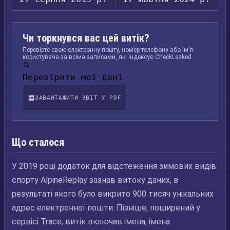
Чи торкнувся вас цей витік?
Перевірте свою електронну пошту, номер телефону або ім’я
користувача за всіма записами, які індексує CheckLeaked.
Перевірити мої дані
ЗАВАНТАЖИТИ ЗВІТ У PDF
Що сталося
У 2019 році додаток для відстеження зимових видів
спорту AlpineReplay зазнав витоку даних, в
результаті якого було викрито 900 тисяч унікальних
адрес електронної пошти. Пізніше, поширений у
сервісі Trace, витік включав імена, імена