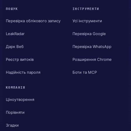
ПОШУК
ІНСТРУМЕНТИ
Перевірка облікового запису
Усі інструменти
LeakRadar
Перевірка Google
Дарк Веб
Перевірка WhatsApp
Реєстр витоків
Розширення Chrome
Надійність пароля
Боти та MCP
КОМПАНІЯ
Ціноутворення
Порівняти
Згадки