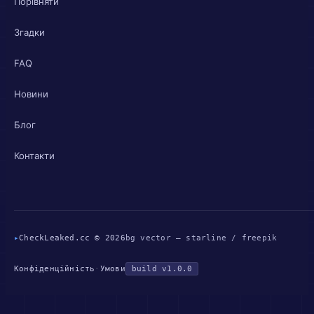
Порівняти
Згадки
FAQ
Новини
Блог
Контакти
▸
CheckLeaked.cc © 2026
bg vector — starline / freepik
Конфіденційність
·
Умови
build v1.0.0