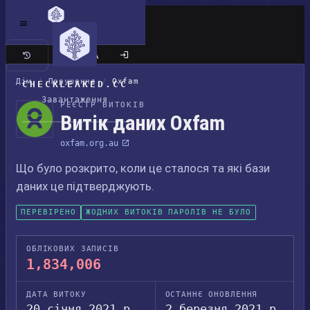
Класичний сайт
Дім
/
Порушення
/
Oxfam
CHECKLEAKED.CC
Завантаження
РЕЄСТР ВИТОКІВ
Витік даних Oxfam
oxfam.org.au
Що було розкрито, коли це сталося та які бази
даних це підтверджують.
ПЕРЕВІРЕНО
ЖОДНИХ ВИТОКІВ ПАРОЛІВ НЕ БУЛО
ОБЛІКОВИХ ЗАПИСІВ
1,834,006
ДАТА ВИТОКУ
ОСТАННЄ ОНОВЛЕННЯ
20 січня 2021 р.
2 березня 2021 р.