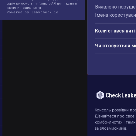
окрім використання їхнього API для надання
Виявлено порушенн
частини наших послуг.
Powered by Leakcheck.io
Імена користувач
Коли стався виті
Чи стосується м
CheckLeak
Консоль розвідки пр
Дізнайтеся про своє 
комбо-листах і темн
за зловмисників.