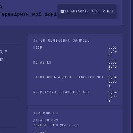
ЗАВАНТАЖИТИ ЗВІТ У PDF
Перевірити мої дані
ВИТІК ОБЛІКОВИХ ЗАПИСІВ
8,03
HIBP
х, в
2,40
4
ної
8,03
DEHASHED
2,40
4
9,84
ЕЛЕКТРОННА АДРЕСА LEAKCHECK.NET
6,86
9
9,84
КОРИСТУВАЧІ LEAKCHECK.NET
6,86
9
ХРОНОЛОГІЯ
ДАТА ВИТОКУ
2021-01-13
6 years ago
ДОДАНО