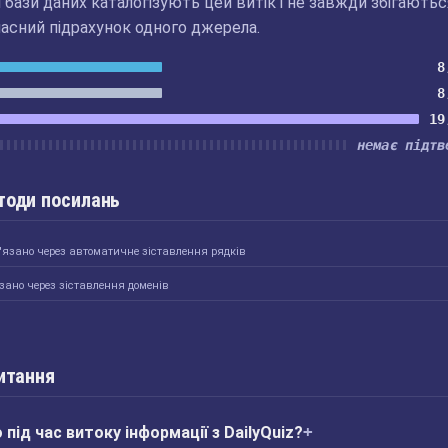
бази даних каталогізують цей витік і не завжди збігаютьс
асний підрахунок одного джерела.
8
8
19
немає підтв
тоди посилань
'язано через автоматичне зіставлення рядків
зано через зіставлення доменів
итання
під час витоку інформації з DailyQuiz?