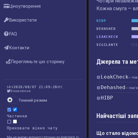
Чотири незалежні 
Ціноутворення
Кожна смуга — вл
Використати
HIBP
DEHASHED
FAQ
LEAKCHECK
VIGILANTE
Контакти
Джерела та ме
Перегляньте цю сторінку
LeakCheck
— пов
Dehashed
2026/08/07 21:09:28
SRV
UTC
— пов'я
Оновлення
HIBP
Темний режим
Найчастіші зап
Частинки
Приховати вікно чату
Що стало відомо 
Ми не маємо жодного стосунку до leakcheck.io,