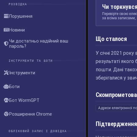
РОЗВІДКА
Чи торкнувся
Перевірте свою елек
Порушення
за всіма записами, 
Новини
Що сталося
Чи достатньо надійний ваш
пароль?
У січні 2021 року
результаті якого 
ІНСТРУМЕНТИ ТА БОТИ
пошти. Дані також
Інструменти
зберігалися у зви
Боти
Скомпрометова
Бот WormGPT
Адреси електронної п
Розширення Chrome
Підтвердження
ОБЛІКОВИЙ ЗАПИС І ДОВІДКА