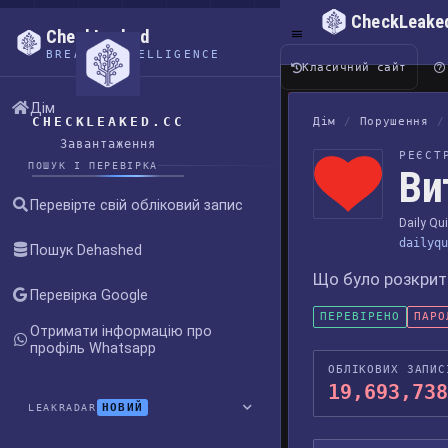
CheckLeake
CheckLeaked
BREACH INTELLIGENCE
Класичний сайт
Дім
CHECKLEAKED.CC
Дім
/
Порушення
/
Завантаження
РЕЄСТ
ПОШУК І ПЕРЕВІРКА
Ви
Перевірте свій обліковий запис
Daily Qu
dailyqu
Пошук Dehashed
Що було розкрито
Перевірка Google
ПЕРЕВІРЕНО
ПАРО
Отримати інформацію про
профіль Whatsapp
ОБЛІКОВИХ ЗАПИС
19,693,738
НОВИЙ
LEAKRADAR