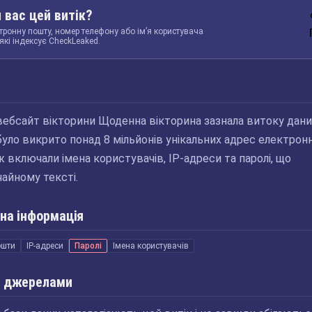
 вас цей витік?
тронну пошту, номер телефону або ім’я користувача
які індексує CheckLeaked.
 вебсайт вікторини Щоденна вікторина зазнала витоку дани
було викрито понад 8 мільйонів унікальних адрес електрон
 включали імена користувачів, IP-адреси та паролі, що
чайному тексті.
на інформація
ошти
IP-адреси
Паролі
Імена користувачів
 джерелами