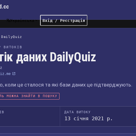
d.cc
Українська
Вхід / Реєстрація
DailyQuiz
Р ВИТОКІВ
тік даних DailyQuiz
iz
iz.me
, коли це сталося та які бази даних це підтверджують.
ЛЬ МОЖНА ЗНАЙТИ В ПОШУКУ
ІВ
ДАТА ВИТОКУ
13 січня 2021 р.