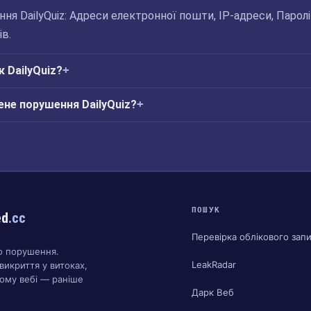
я DailyQuiz: Адреси електронної пошти, IP-адреси, Паролі 
ів.
к DailyQuiz?
ене порушення DailyQuiz?
ПОШУК
ed
.cc
Перевірка облікового зап
о порушення.
LeakRadar
викриття у витоках,
ому вебі — раніше
Дарк Веб