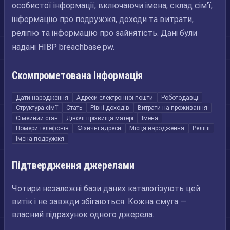
особистої інформації, включаючи імена, склад сім'ї,
інформацію про подружжя, доходи та витрати,
релігію та інформацію про зайнятість. Дані були
надані HIBP breachbase.pw.
Скомпрометована інформація
Дати народження
Адреси електронної пошти
Роботодавці
Структура сім'ї
Стать
Рівні доходів
Витрати на проживання
Сімейний стан
Дівочі прізвища матері
Імена
Номери телефонів
Фізичні адреси
Місця народження
Релігії
Імена подружжя
Підтвердження джерелами
Чотири незалежні бази даних каталогізують цей
витік і не завжди збігаються. Кожна смуга —
власний підрахунок одного джерела.