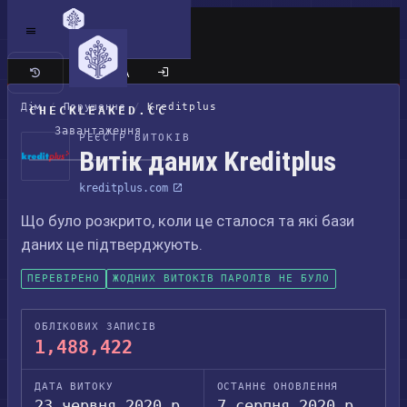
Класичний сайт
Дім
/
Порушення
/
Kreditplus
CHECKLEAKED.CC
Завантаження
РЕЄСТР ВИТОКІВ
Витік даних Kreditplus
kreditplus.com
Що було розкрито, коли це сталося та які бази
даних це підтверджують.
ПЕРЕВІРЕНО
ЖОДНИХ ВИТОКІВ ПАРОЛІВ НЕ БУЛО
ОБЛІКОВИХ ЗАПИСІВ
1,488,422
ДАТА ВИТОКУ
ОСТАННЄ ОНОВЛЕННЯ
23 червня 2020 р.
7 серпня 2020 р.