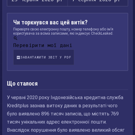
Чи торкнувся вас цей витік?
Перевірте свою електронну пошту, номер телефону або ім’я
користувача за всіма записами, які індексує CheckLeaked.
Перевірити мої дані
ЗАВАНТАЖИТИ ЗВІТ У PDF
Що сталося
У червні 2020 року Індонезійська кредитна служба
Kreditplus зазнав витоку даних в результаті чого
було виявлено 896 тисяч записів, що містять 769
тисяч унікальних адрес електронної пошти.
Внаслідок порушення було виявлено великий обсяг