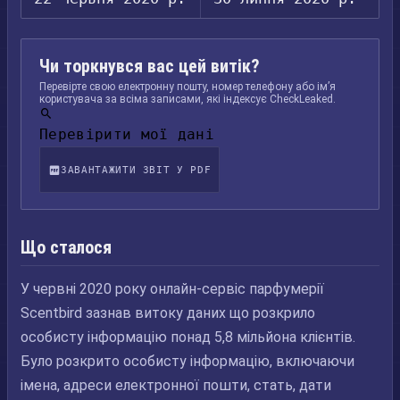
Чи торкнувся вас цей витік?
Перевірте свою електронну пошту, номер телефону або ім’я
користувача за всіма записами, які індексує CheckLeaked.
Перевірити мої дані
ЗАВАНТАЖИТИ ЗВІТ У PDF
Що сталося
У червні 2020 року онлайн-сервіс парфумерії
Scentbird зазнав витоку даних що розкрило
особисту інформацію понад 5,8 мільйона клієнтів.
Було розкрито особисту інформацію, включаючи
імена, адреси електронної пошти, стать, дати