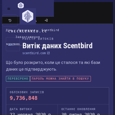
Класичний сайт
Дім
/
Порушення
/
Scentbird
CHECKLEAKED.CC
Завантаження
РЕЄСТР ВИТОКІВ
Витік даних Scentbird
scentbird.com
Що було розкрито, коли це сталося та які бази
даних це підтверджують.
ПЕРЕВІРЕНО
ПАРОЛЬ МОЖНА ЗНАЙТИ В ПОШУКУ
ОБЛІКОВИХ ЗАПИСІВ
9,736,848
ДАТА ВИТОКУ
ОСТАННЄ ОНОВЛЕННЯ
22 червня 2020 р.
30 липня 2020 р.