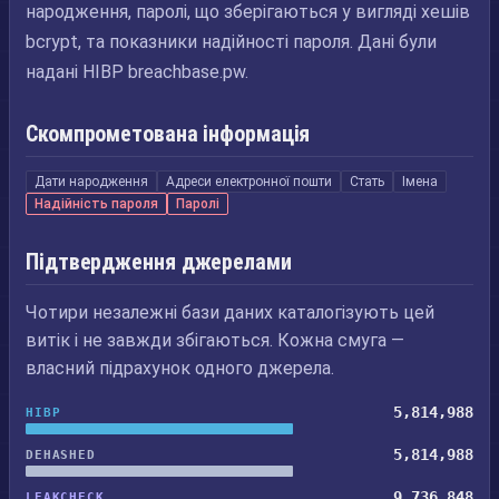
народження, паролі, що зберігаються у вигляді хешів
bcrypt, та показники надійності пароля. Дані були
надані HIBP breachbase.pw.
Скомпрометована інформація
Дати народження
Адреси електронної пошти
Стать
Імена
Надійність пароля
Паролі
Підтвердження джерелами
Чотири незалежні бази даних каталогізують цей
витік і не завжди збігаються. Кожна смуга —
власний підрахунок одного джерела.
5,814,988
HIBP
5,814,988
DEHASHED
9,736,848
LEAKCHECK