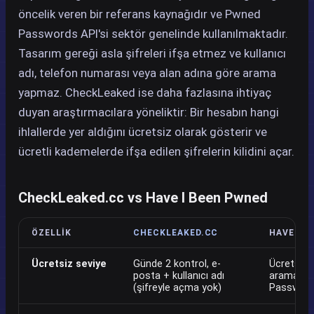
öncelik veren bir referans kaynağıdır ve Pwned
Passwords API'si sektör genelinde kullanılmaktadır.
Tasarım gereği asla şifreleri ifşa etmez ve kullanıcı
adı, telefon numarası veya alan adına göre arama
yapmaz. CheckLeaked ise daha fazlasına ihtiyaç
duyan araştırmacılara yöneliktir: Bir hesabın hangi
ihlallerde yer aldığını ücretsiz olarak gösterir ve
ücretli kademelerde ifşa edilen şifrelerin kilidini açar.
CheckLeaked.cc vs Have I Been Pwned
ÖZELLIK
CHECKLEAKED.CC
HAVE I B
Ücretsiz seviye
Günde 2 kontrol, e-
Ücretsiz 
posta + kullanıcı adı
araması 
(şifreyle açma yok)
Passwords