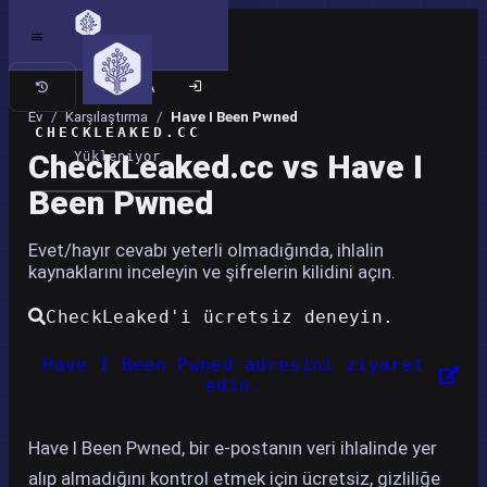
Klasik site
Ev
/
Karşılaştırma
/
Have I Been Pwned
CHECKLEAKED.CC
CheckLeaked.cc vs Have I
Yükleniyor
Been Pwned
Evet/hayır cevabı yeterli olmadığında, ihlalin
kaynaklarını inceleyin ve şifrelerin kilidini açın.
CheckLeaked'i ücretsiz deneyin.
Have I Been Pwned adresini ziyaret
edin.
Have I Been Pwned, bir e-postanın veri ihlalinde yer
alıp almadığını kontrol etmek için ücretsiz, gizliliğe