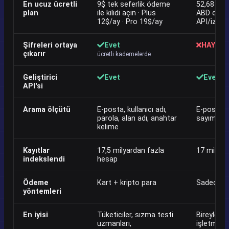
En ucuz ücretli
9$ tek seferlik ödeme
52,68 ABD 
plan
ile kilidi açın · Plus
ABD doları
12$/ay · Pro 19$/ay
API/izlem
Şifreleri ortaya
Evet
HAYIR
çıkarır
ücretli kademelerde
Geliştirici
Evet
Evet
API'si
Arama ölçütü
E-posta, kullanıcı adı,
E-posta, 
parola, alan adı, anahtar
sayım), al
kelime
Kayıtlar
17,5 milyardan fazla
17 milyar
indekslendi
hesap
Ödeme
Kart + kripto para
Sadece k
yöntemleri
En iyisi
Tüketiciler, sızma testi
Bireyler, g
uzmanları,
işletmele