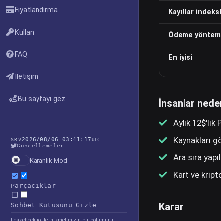
Fiyatlandırma
Kayıtlar indeks
Kullan
Ödeme yönteml
FAQ
En iyisi
İletişim
Bu sayfayı gez
İnsanlar nede
Aylık 12$'lık
Kaynakları gö
2026/08/06 03:41:17
SRV
UTC
Güncellemeler
Ara sıra yap
Karanlık Mod
Kart ve kript
Parçacıklar
Karar
Sohbet Kutusunu Gizle
Leakcheck.io ile, hizmetimizin bir bölümünü