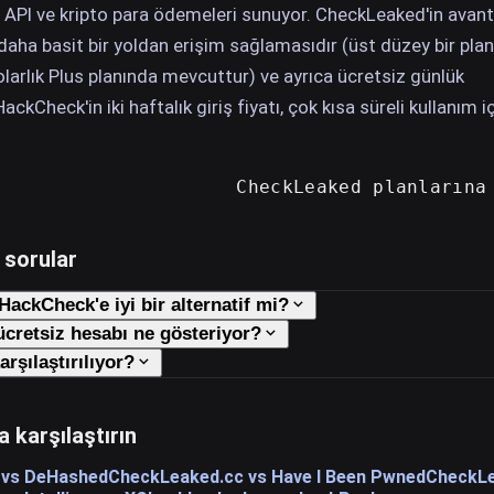
e API ve kripto para ödemeleri sunuyor. CheckLeaked'in avanta
 daha basit bir yoldan erişim sağlamasıdır (üst düzey bir plan
larlık Plus planında mevcuttur) ve ayrıca ücretsiz günlük
ckCheck'in iki haftalık giriş fiyatı, çok kısa süreli kullanım i
CheckLeaked planlarına
 sorular
ackCheck'e iyi bir alternatif mi?
cretsiz hesabı ne gösteriyor?
arşılaştırılıyor?
a karşılaştırın
 vs DeHashed
CheckLeaked.cc vs Have I Been Pwned
CheckLe