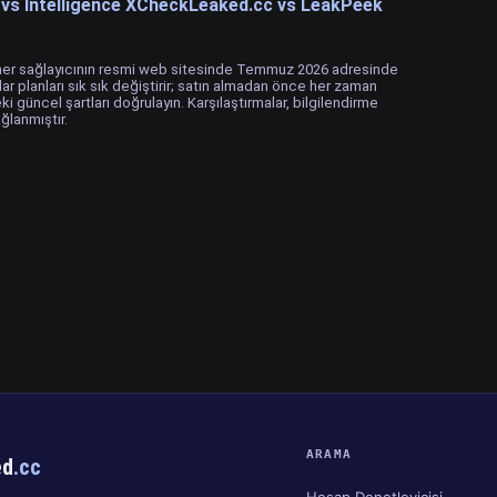
s Intelligence X
CheckLeaked.cc vs LeakPeek
r, her sağlayıcının resmi web sitesinde Temmuz 2026 adresinde
lar planları sık sık değiştirir; satın almadan önce her zaman
ki güncel şartları doğrulayın. Karşılaştırmalar, bilgilendirme
ağlanmıştır.
ARAMA
ed
.cc
Hesap Denetleyicisi