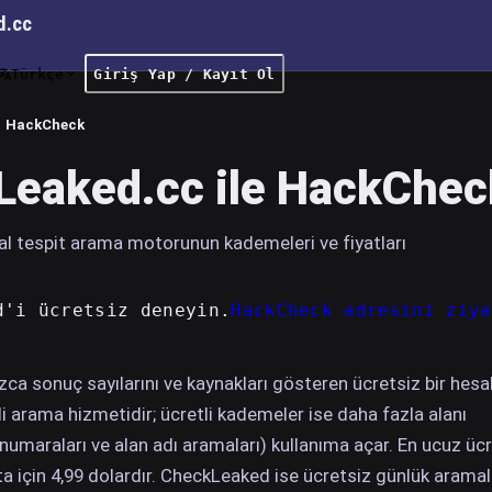
d.cc
Türkçe
Giriş Yap / Kayıt Ol
HackCheck
eaked.cc ile HackCheck
lal tespit arama motorunun kademeleri ve fiyatları
d'i ücretsiz deneyin.
HackCheck adresini ziya
zca sonuç sayılarını ve kaynakları gösteren ücretsiz bir hes
lali arama hizmetidir; ücretli kademeler ise daha fazla alanı
n numaraları ve alan adı aramaları) kullanıma açar. En ucuz ücr
ta için 4,99 dolardır. CheckLeaked ise ücretsiz günlük aramal