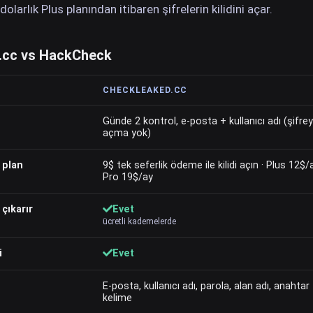
dolarlık Plus planından itibaren şifrelerin kilidini açar.
.cc vs HackCheck
CHECKLEAKED.CC
Günde 2 kontrol, e-posta + kullanıcı adı (şifrey
açma yok)
 plan
9$ tek seferlik ödeme ile kilidi açın · Plus 12$/a
Pro 19$/ay
 çıkarır
Evet
ücretli kademelerde
i
Evet
E-posta, kullanıcı adı, parola, alan adı, anahtar
kelime