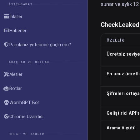
sunar ve aylık 12 
İSTIHBARAT
İhlaller
CheckLeaked
Haberler
ÖZELLIK
Parolanız yeterince güçlü mü?
Ücretsiz seviye
ARAÇLAR VE BOTLAR
En ucuz ücretli
Aletler
Botlar
Şifreleri ortaya
WormGPT Bot
Geliştirici API's
Chrome Uzantısı
Arama ölçütü
HESAP VE YARDIM