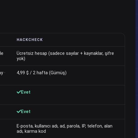
HACKCHECK
le
Ücretsiz hesap (sadece sayılar + kaynaklar, şifre
yok)
y ·
4,99 $ / 2 hafta (Gümüş)
Evet
Evet
E-posta, kullanıcı adı, ad, parola, IP, telefon, alan
adı, karma kod