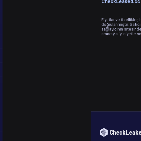
CheckLeaked.cc v
Fiyatlar ve özellikle
doğrulanmıştır. Satıcı
sağlayıcının sitesinde
amacıyla iyi niyetle s
CheckLeak