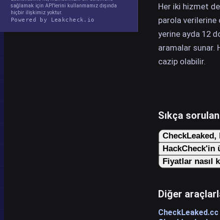
Her iki hizmet d
sağlamak için API'lerini kullanmamız dışında
hiçbir ilişkimiz yoktur.
parola verilerine
Powered by Leakcheck.io
yerine ayda 12 do
aramalar sunar. Ha
cazip olabilir.
Sıkça sorulan
CheckLeaked, H
HackCheck'in ü
Fiyatlar nasıl k
Diğer araçlarl
CheckLeaked.cc