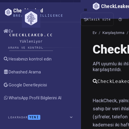
CheckLeake
CheckLeaked
BREACH INTELLIGENCE
Klasik site
Ev
Ev
/
Karşılaştırma
/
CHECKLEAKED.CC
Yükleniyor
CheckL
ARAMA VE KONTROL
Hesabınızı kontrol edin
API uyumlu iki ih
karşılaştırıldı.
Dehashed Arama
CheckLeake
Google Denetleyicisi
WhatsApp Profil Bilgilerini Al
HackCheck, yalnı
sahip bir veri ih
(şifreler, telefo
YENİ
LEAKRADAR
kademesi iki haf