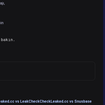
jı,
çin
 bakın.
aked.cc vs LeakCheck
CheckLeaked.cc vs Snusbase