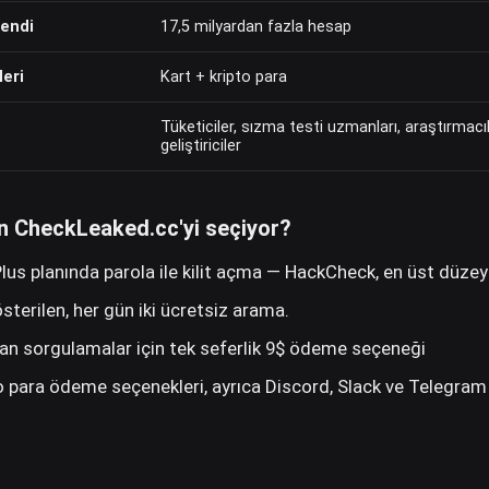
lendi
17,5 milyardan fazla hesap
eri
Kart + kripto para
Tüketiciler, sızma testi uzmanları, araştırmacıl
geliştiriciler
n CheckLeaked.cc'yi seçiyor?
 Plus planında parola ile kilit açma — HackCheck, en üst düzey p
sterilen, her gün iki ücretsiz arama.
ılan sorgulamalar için tek seferlik 9$ ödeme seçeneği
o para ödeme seçenekleri, ayrıca Discord, Slack ve Telegram 