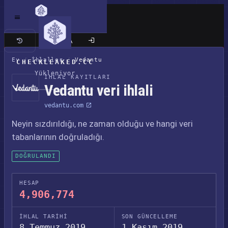
Klasik site
Ev
/
İhlaller
/
Vedantu
CHECKLEAKED.CC
Yükleniyor
İHLAL KAYITLARI
Vedantu veri ihlali
vedantu.com
Neyin sızdırıldığı, ne zaman olduğu ve hangi veri
tabanlarının doğruladığı.
DOĞRULANDI
HESAP
4,906,774
İHLAL TARIHI
SON GÜNCELLEME
8 Temmuz 2019
1 Kasım 2019