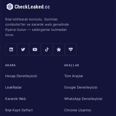
CheckLeaked
.cc
İhlal istihbaratı konsolu. Sızıntılar,
combolist'ler ve karanlık web genelinde
ifşanızı bulun — saldırganlar bulmadan
önce.
ARAMA
ARAÇLAR
Hesap Denetleyicisi
Tüm Araçlar
LeakRadar
Google Denetleyicisi
Karanlık Web
WhatsApp Denetleyicisi
İhlal Kayıt Defteri
Chrome Uzantısı