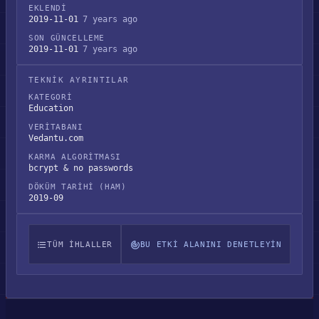
EKLENDI
2019-11-01
7 years ago
SON GÜNCELLEME
2019-11-01
7 years ago
TEKNIK AYRINTILAR
KATEGORI
Education
VERITABANI
Vedantu.com
KARMA ALGORITMASI
bcrypt & no passwords
DÖKÜM TARIHI (HAM)
2019-09
TÜM IHLALLER
BU ETKI ALANINI DENETLEYIN