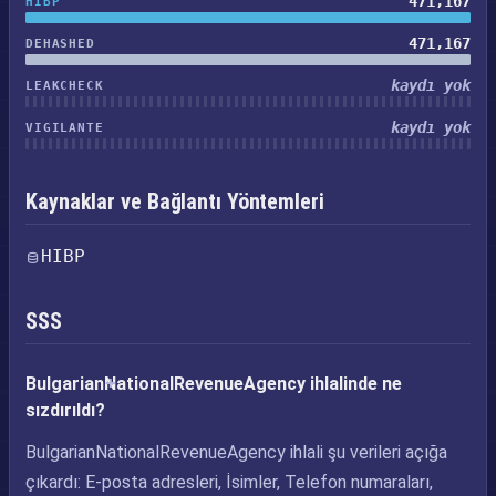
471,167
HIBP
471,167
DEHASHED
kaydı yok
LEAKCHECK
kaydı yok
VIGILANTE
Kaynaklar ve Bağlantı Yöntemleri
HIBP
SSS
BulgarianNationalRevenueAgency ihlalinde ne
sızdırıldı?
BulgarianNationalRevenueAgency ihlali şu verileri açığa
çıkardı: E-posta adresleri, İsimler, Telefon numaraları,