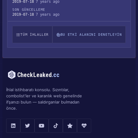
2019-07-18
7 years ago
SON GÜNCELLEME
2019-07-18
7 years ago
TÜM IHLALLER
BU ETKI ALANINI DENETLEYIN
CheckLeaked
.cc
İhlal istihbaratı konsolu. Sızıntılar,
combolist'ler ve karanlık web genelinde
ifşanızı bulun — saldırganlar bulmadan
önce.