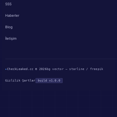
SSS
Haberler
Blog
İletişim
▸
CheckLeaked.cc © 2026
bg vector — starline / freepik
Gizlilik
·
Şartlar
build v1.0.0