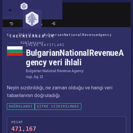
Klasik site
Ev
/
İhlaller
/
BulgarianNationalRevenueAgency
CHECKLEAKED.CC
Yükleniyor
İHLAL KAYITLARI
BulgarianNationalRevenueA
gency veri ihlali
Bulgarian National Revenue Agency
nap.bg
Neyin sızdırıldığı, ne zaman olduğu ve hangi veri
tabanlarının doğruladığı.
DOĞRULANDI
ŞIFRE SIZDIRILMADI
HESAP
471,167