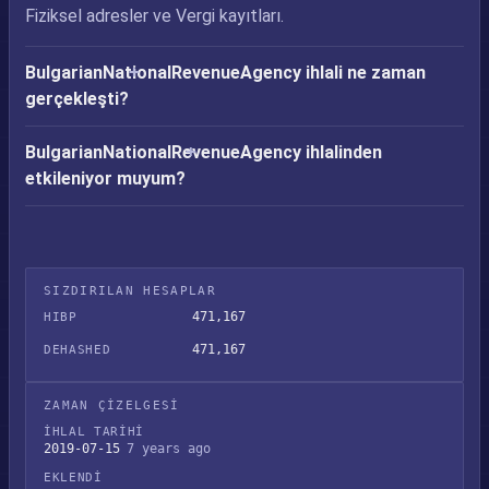
Fiziksel adresler ve Vergi kayıtları.
BulgarianNationalRevenueAgency ihlali ne zaman
gerçekleşti?
BulgarianNationalRevenueAgency ihlalinden
etkileniyor muyum?
SIZDIRILAN HESAPLAR
471,167
HIBP
471,167
DEHASHED
ZAMAN ÇIZELGESI
İHLAL TARIHI
2019-07-15
7 years ago
EKLENDI