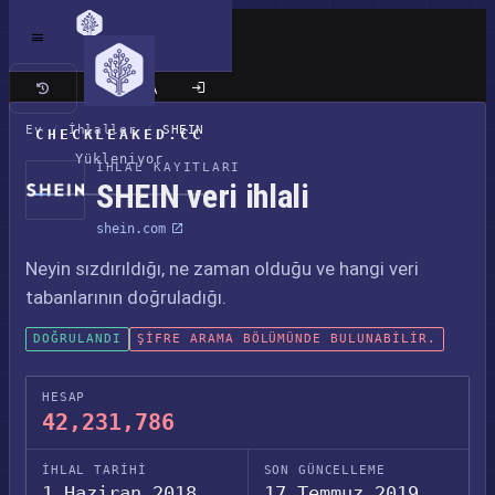
Klasik site
Ev
/
İhlaller
/
SHEIN
CHECKLEAKED.CC
Yükleniyor
İHLAL KAYITLARI
SHEIN veri ihlali
shein.com
Neyin sızdırıldığı, ne zaman olduğu ve hangi veri
tabanlarının doğruladığı.
DOĞRULANDI
ŞIFRE ARAMA BÖLÜMÜNDE BULUNABILIR.
HESAP
42,231,786
İHLAL TARIHI
SON GÜNCELLEME
1 Haziran 2018
17 Temmuz 2019