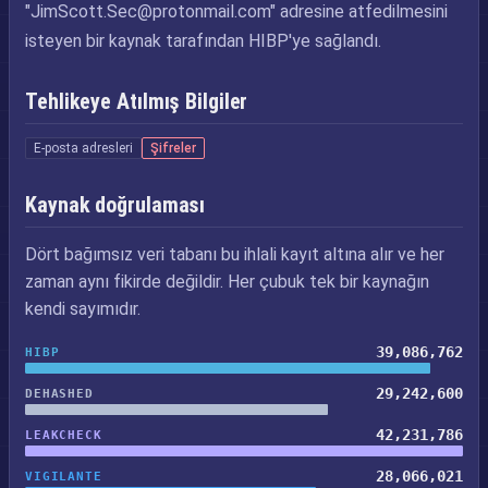
"
JimScott.Sec@protonmail.com
" adresine atfedilmesini
isteyen bir kaynak tarafından HIBP'ye sağlandı.
Tehlikeye Atılmış Bilgiler
E-posta adresleri
Şifreler
Kaynak doğrulaması
Dört bağımsız veri tabanı bu ihlali kayıt altına alır ve her
zaman aynı fikirde değildir. Her çubuk tek bir kaynağın
kendi sayımıdır.
39,086,762
HIBP
29,242,600
DEHASHED
42,231,786
LEAKCHECK
28,066,021
VIGILANTE