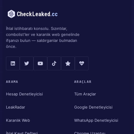
CheckLeaked
.cc
İhlal istihbaratı konsolu. Sızıntılar,
combolist'ler ve karanlık web genelinde
ifşanızı bulun — saldırganlar bulmadan
önce.
ARAMA
ARAÇLAR
Hesap Denetleyicisi
Tüm Araçlar
LeakRadar
Google Denetleyicisi
Karanlık Web
WhatsApp Denetleyicisi
İhlal Kayıt Defteri
Chrome Uzantısı