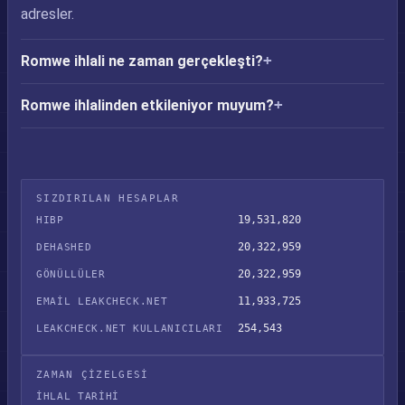
adresler.
Romwe ihlali ne zaman gerçekleşti?
Romwe ihlalinden etkileniyor muyum?
SIZDIRILAN HESAPLAR
19,531,820
HIBP
20,322,959
DEHASHED
20,322,959
GÖNÜLLÜLER
11,933,725
EMAIL LEAKCHECK.NET
254,543
LEAKCHECK.NET KULLANICILARI
ZAMAN ÇIZELGESI
İHLAL TARIHI