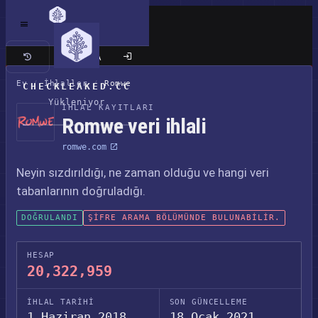
Klasik site
Ev
/
İhlaller
/
Romwe
CHECKLEAKED.CC
Yükleniyor
İHLAL KAYITLARI
Romwe veri ihlali
romwe.com
Neyin sızdırıldığı, ne zaman olduğu ve hangi veri
tabanlarının doğruladığı.
DOĞRULANDI
ŞIFRE ARAMA BÖLÜMÜNDE BULUNABILIR.
HESAP
20,322,959
İHLAL TARIHI
SON GÜNCELLEME
1 Haziran 2018
18 Ocak 2021