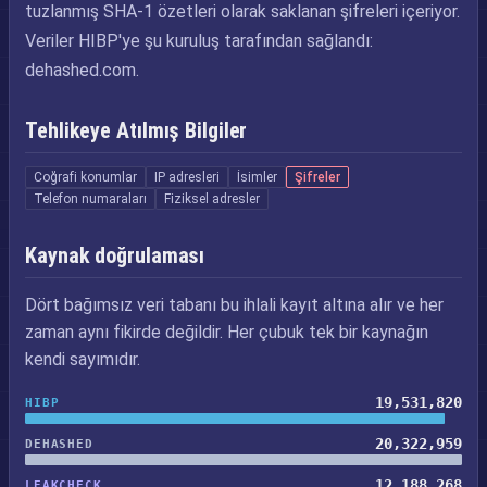
tuzlanmış SHA-1 özetleri olarak saklanan şifreleri içeriyor.
Veriler HIBP'ye şu kuruluş tarafından sağlandı:
dehashed.com.
Tehlikeye Atılmış Bilgiler
Coğrafi konumlar
IP adresleri
İsimler
Şifreler
Telefon numaraları
Fiziksel adresler
Kaynak doğrulaması
Dört bağımsız veri tabanı bu ihlali kayıt altına alır ve her
zaman aynı fikirde değildir. Her çubuk tek bir kaynağın
kendi sayımıdır.
19,531,820
HIBP
20,322,959
DEHASHED
12,188,268
LEAKCHECK