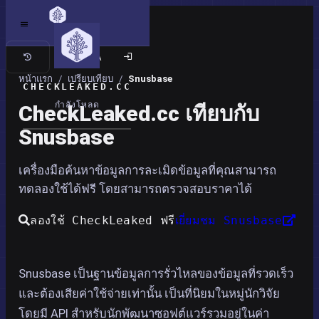
เว็บไซต์แบบคลาสสิก
หน้าแรก
/
เปรียบเทียบ
/
Snusbase
CHECKLEAKED.CC
กำลังโหลด
CheckLeaked.cc เทียบกับ
Snusbase
เครื่องมือค้นหาข้อมูลการละเมิดข้อมูลที่คุณสามารถ
ทดลองใช้ได้ฟรี โดยสามารถตรวจสอบราคาได้
ลองใช้ CheckLeaked ฟรี
เยี่ยมชม Snusbase
Snusbase เป็นฐานข้อมูลการรั่วไหลของข้อมูลที่รวดเร็ว
และต้องเสียค่าใช้จ่ายเท่านั้น เป็นที่นิยมในหมู่นักวิจัย
โดยมี API สำหรับนักพัฒนาซอฟต์แวร์รวมอยู่ในค่า