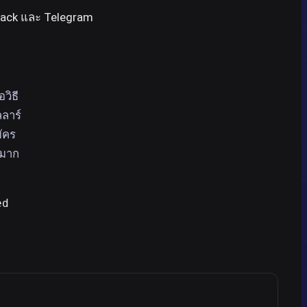
lack และ Telegram
วิธี
ลลาร์
มัคร
นมาก
ed