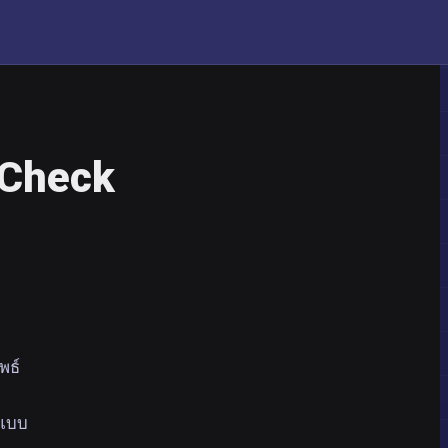
kCheck
พธ์
จแบบ