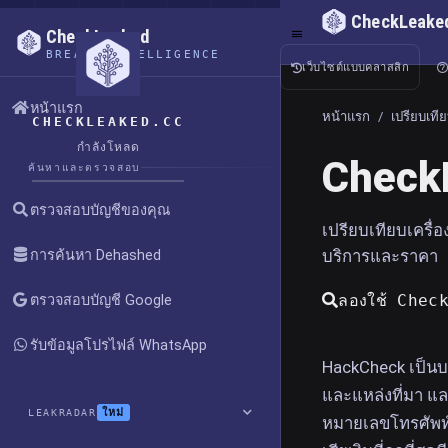
CheckLeake
CheckLeaked
BREACH INTELLIGENCE
เว็บไซต์แบบคลาสสิก
หน้าแรก
หน้าแรก
/
เปรียบเที
CHECKLEAKED.CC
กำลังโหลด
CheckL
ค้นหาและตรวจสอบ
ตรวจสอบบัญชีของคุณ
เปรียบเทียบเครื่อ
บริการและราคา
การค้นหา Dehashed
ลองใช้ Chec
ตรวจสอบบัญชี Google
รับข้อมูลโปรไฟล์ WhatsApp
HackCheck เป็นบร
และแหล่งที่มา และ
ใหม่
LEAKRADAR
หมายเลขโทรศัพท์