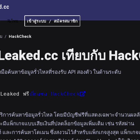
d.cc
ไทย
เข้าสู่ระบบ / สมัครสมาชิก
ยบ
/
HackCheck
eaked.cc เทียบกับ Hac
งมือค้นหาข้อมูลรั่วไหลที่รองรับ API สองตัว ในด้านระดับ
kLeaked ฟรี
เยี่ยมชม HackCheck
ิการค้นหาข้อมูลรั่วไหล โดยมีบัญชีฟรีที่แสดงเฉพาะจำนวนผลลั
มีแพ็กเกจแบบเสียเงินที่ปลดล็อกข้อมูลเพิ่มเติม เช่น รหัสผ่าน
 และการค้นหาโดเมน ซึ่งสงวนไว้สำหรับแพ็กเกจสูงสุด แพ็กเก