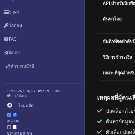
API สำหรับนักพ
ราคา
ค้นหาโดย
ไถ่ถอน
FAQ
บันทึกที่จัดทำดัชน
ติดต่อ
วิธีการชำระเงิน
สำรวจหน้านี้
เหมาะที่สุดสำหรั
2026/08/07 09:09:33
SRV
UTC
เหตุผลที่ผู้ค
การอัปเดต
โหมดมืด
ปลดล็อกด้วยร
ค้นหาข้อมูลฟ
อนุภาค
ตัวเลือกปลดล
ซ่อนกล่องแชท