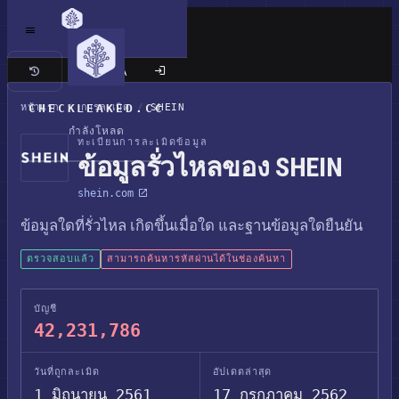
เว็บไซต์แบบคลาสสิก
หน้าแรก
CHECKLEAKED.CC
/
การละเมิด
/
SHEIN
กำลังโหลด
ทะเบียนการละเมิดข้อมูล
ข้อมูลรั่วไหลของ SHEIN
shein.com
ข้อมูลใดที่รั่วไหล เกิดขึ้นเมื่อใด และฐานข้อมูลใดยืนยัน
ตรวจสอบแล้ว
สามารถค้นหารหัสผ่านได้ในช่องค้นหา
บัญชี
42,231,786
วันที่ถูกละเมิด
อัปเดตล่าสุด
1 มิถุนายน 2561
17 กรกฎาคม 2562