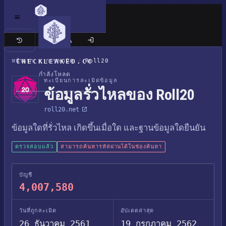
เว็บไซต์แบบคลาสสิก
หน้าแรก
CHECKLEAKED.CC
/
การละเมิด
/
Roll20
กำลังโหลด
ทะเบียนการละเมิดข้อมูล
ข้อมูลรั่วไหลของ Roll20
roll20.net
ข้อมูลใดที่รั่วไหล เกิดขึ้นเมื่อใด และฐานข้อมูลใดยืนยัน
ตรวจสอบแล้ว
สามารถค้นหารหัสผ่านได้ในช่องค้นหา
บัญชี
4,007,580
วันที่ถูกละเมิด
อัปเดตล่าสุด
26 ธันวาคม 2561
19 กรกฎาคม 2562