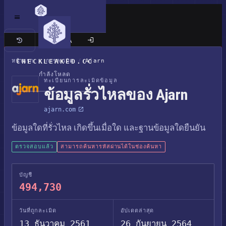
เว็บไซต์แบบคลาสสิก
หน้าแรก
CHECKLEAKED.CC
/
การละเมิด
/
Ajarn
กำลังโหลด
ทะเบียนการละเมิดข้อมูล
ข้อมูลรั่วไหลของ Ajarn
ajarn.com
ข้อมูลใดที่รั่วไหล เกิดขึ้นเมื่อใด และฐานข้อมูลใดยืนยัน
ตรวจสอบแล้ว
สามารถค้นหารหัสผ่านได้ในช่องค้นหา
บัญชี
494,730
วันที่ถูกละเมิด
อัปเดตล่าสุด
13 ธันวาคม 2561
26 กันยายน 2564