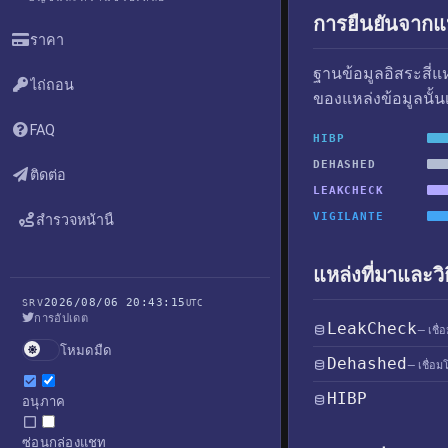
การยืนยันจากแห
ราคา
ฐานข้อมูลอิสระสี่
ไถ่ถอน
ของแหล่งข้อมูลนั้น
FAQ
HIBP
DEHASHED
ติดต่อ
LEAKCHECK
VIGILANTE
สำรวจหน้านี้
แหล่งที่มาและวิ
2026/08/06 20:43:15
SRV
UTC
การอัปเดต
LeakCheck
— เชื่
โหมดมืด
Dehashed
— เชื่อม
HIBP
อนุภาค
ซ่อนกล่องแชท