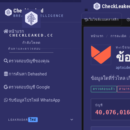
CheckLeake
CheckLeaked
BREACH INTELLIGENCE
เว็บไซต์แบบคลาสสิก
หน้าแรก
CHECKLEAKED.CC
หน้าแรก
/
การละเมิด
กำลังโหลด
ทะเบียน
ค้นหาและตรวจสอบ
ข้
ตรวจสอบบัญชีของคุณ
aptoide
การค้นหา Dehashed
ข้อมูลใดที่รั่วไหล 
ตรวจสอบบัญชี Google
ตรวจสอบแล้ว
สามารถ
รับข้อมูลโปรไฟล์ WhatsApp
บัญชี
40,076,016
ใหม่
LEAKRADAR