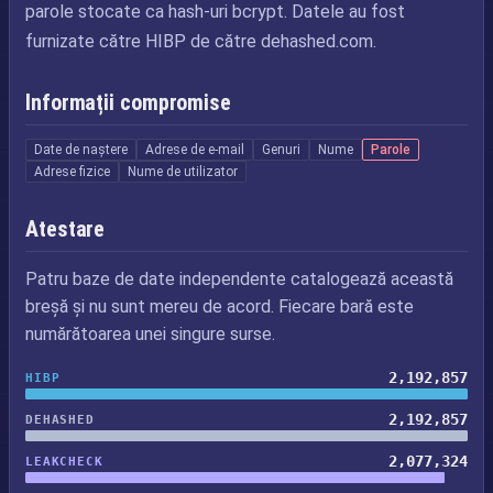
parole stocate ca hash-uri bcrypt. Datele au fost
furnizate către HIBP de către dehashed.com.
Informații compromise
Date de naștere
Adrese de e-mail
Genuri
Nume
Parole
Adrese fizice
Nume de utilizator
Atestare
Patru baze de date independente catalogează această
breșă și nu sunt mereu de acord. Fiecare bară este
numărătoarea unei singure surse.
2,192,857
HIBP
2,192,857
DEHASHED
2,077,324
LEAKCHECK