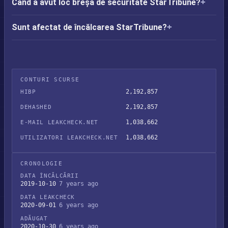
Când a avut loc breșa de securitate StarTribune?
Sunt afectat de încălcarea StarTribune?
CONTURI SCURSE
2,192,857
HIBP
2,192,857
DEHASHED
1,038,662
E-MAIL LEAKCHECK.NET
1,038,662
UTILIZATORI LEAKCHECK.NET
CRONOLOGIE
DATA ÎNCĂLCĂRII
2019-10-10
7 years ago
DATA LEAKCHECK
2020-09-01
6 years ago
ADĂUGAT
2020-10-30
6 years ago