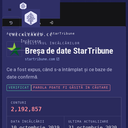
Site clasic
Acasă
/
Încălcări
/
StarTribune
CHECKLEAKED.CC
Încărcare
REGISTRUL ÎNCĂLCĂRILOR
Breșa de date StarTribune
startribune.com
Ce a fost expus, când s-a întâmplat și ce baze de
date confirmă.
VERIFICAT
PAROLA POATE FI GĂSITĂ ÎN CĂUTARE
CONTURI
2,192,857
DATA ÎNCĂLCĂRII
ULTIMA ACTUALIZARE
10 octombrie 2019
31 octombrie 2020