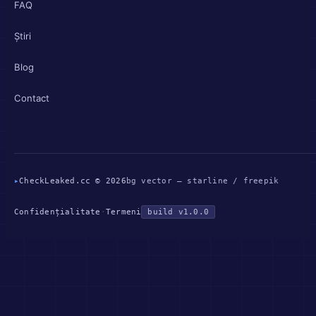
FAQ
Știri
Blog
Contact
▸
CheckLeaked.cc © 2026
bg vector — starline / freepik
Confidențialitate
·
Termeni
build v1.0.0