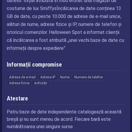
datelor. Inițial atribuită în mod eronat unui magazin de
costume de lux SmiffysÎncălcarea de date conținea 13
GB de date, cu peste 10.000 de adrese de e-mail unice,
alături de nume, adrese fizice și IP, numere de telefon și
istoricul comenzilor. Halloween Spot a informat clienții
că încălcarea a fost atribuită „unei vechi baze de date cu
informații despre expediere”.
Informații compromise
Adrese de e-mail
Adrese IP
Nume
Numere de telefon
Adrese fizice
Achiziții
Atestare
Patru baze de date independente catalogează această
breșă și nu sunt mereu de acord. Fiecare bară este
numărătoarea unei singure surse.