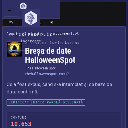
Site clasic
Acasă
/
Încălcări
/
HalloweenSpot
CHECKLEAKED.CC
Încărcare
REGISTRUL ÎNCĂLCĂRILOR
Breșa de date
HalloweenSpot
The Halloween Spot
thehalloweenspot.com
Ce a fost expus, când s-a întâmplat și ce baze de
date confirmă.
VERIFICAT
NICIO PAROLĂ DIVULGATĂ
CONTURI
10,653