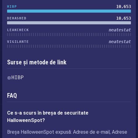
10,653
HIBP
10,653
DEHASHED
neatestat
LEAKCHECK
neatestat
VIGILANTE
Surse și metode de link
HIBP
FAQ
Ce s-a scurs în breșa de securitate
HalloweenSpot?
Breșa HalloweenSpot expusă: Adrese de e-mail, Adrese