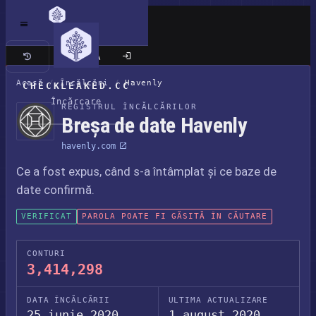
Site clasic
Acasă
/
Încălcări
/
Havenly
CHECKLEAKED.CC
Încărcare
REGISTRUL ÎNCĂLCĂRILOR
Breșa de date Havenly
havenly.com
Ce a fost expus, când s-a întâmplat și ce baze de
date confirmă.
VERIFICAT
PAROLA POATE FI GĂSITĂ ÎN CĂUTARE
CONTURI
3,414,298
DATA ÎNCĂLCĂRII
ULTIMA ACTUALIZARE
25 iunie 2020
1 august 2020