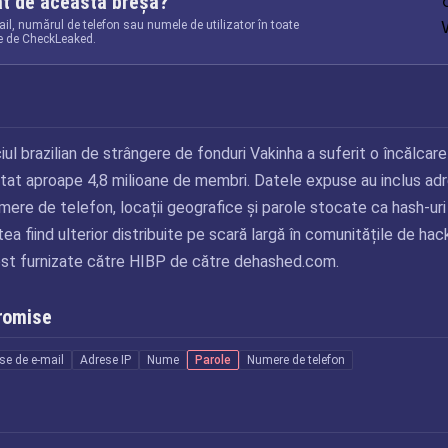
at de această breșă?
il, numărul de telefon sau numele de utilizator în toate
te de CheckLeaked.
t
ciul brazilian de strângere de fonduri Vakinha a suferit o încălcare
ctat aproape 4,8 milioane de membri. Datele expuse au inclus ad
mere de telefon, locații geografice și parole stocate ca hash-uri
a fiind ulterior distribuite pe scară largă în comunitățile de hac
fost furnizate către HIBP de către dehashed.com.
romise
se de e-mail
Adrese IP
Nume
Parole
Numere de telefon