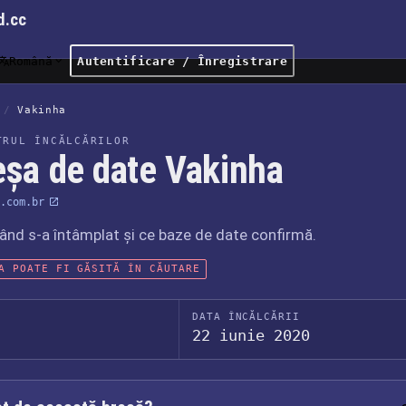
d.cc
Română
Autentificare / Înregistrare
/
Vakinha
TRUL ÎNCĂLCĂRILOR
eșa de date Vakinha
.com.br
când s-a întâmplat și ce baze de date confirmă.
A POATE FI GĂSITĂ ÎN CĂUTARE
DATA ÎNCĂLCĂRII
22 iunie 2020