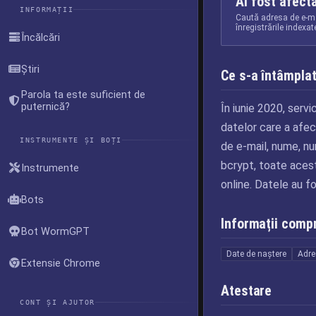
Ai fost afect
INFORMAȚII
Caută adresa de e-ma
înregistrările indexa
Încălcări
Știri
Ce s-a întâmpla
Parola ta este suficient de
puternică?
În iunie 2020, servi
datelor care a afe
INSTRUMENTE ȘI BOȚI
de e-mail, nume, nu
bcrypt, toate aceste
Instrumente
online. Datele au 
Bots
Informații comp
Bot WormGPT
Date de naștere
Adre
Extensie Chrome
Atestare
CONT ȘI AJUTOR