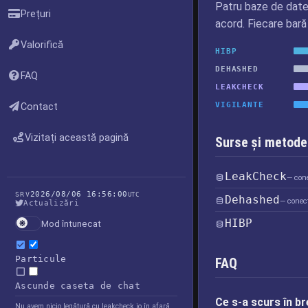
Patru baze de date
Prețuri
acord. Fiecare bară
Valorifică
HIBP
DEHASHED
FAQ
LEAKCHECK
VIGILANTE
Contact
Vizitați această pagină
Surse și metode 
LeakCheck
— cone
2026/08/06 16:56:00
SRV
UTC
Dehashed
— conect
Actualizări
HIBP
Mod întunecat
Particule
FAQ
Ascunde caseta de chat
Ce s-a scurs în b
Nu avem nicio legătură cu leakcheck.io în afară