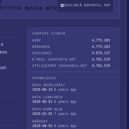
DESCARCĂ RAPORTUL PDF
Verifică datele mele
CONTURI SCURSE
4,775,203
HIBP
 a
4,775,203
DEHASHED
rese
4,878,137
VIGILANȚI
4,762,519
E-MAIL LEAKCHECK.NET
4,762,519
UTILIZATORI LEAKCHECK.NET
keri
CRONOLOGIE
DATA ÎNCĂLCĂRII
2020-06-22
6 years ago
DATA LEAKCHECK
2020-06-01
6 years ago
DATA DUMP-ULUI
2020-01-01
7 years ago
ADĂUGAT
2020-08-01
6 years ago