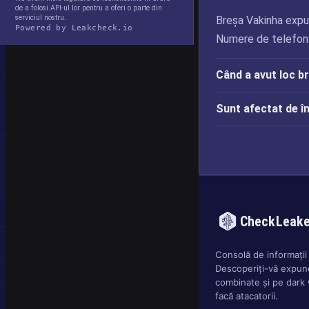
de a folosi API-ul lor pentru a oferi o parte din
serviciul nostru.
Breșa Vakinha expus
Powered by Leakcheck.io
Numere de telefon
Când a avut loc b
Sunt afectat de î
CheckLeak
Consolă de informații 
Descoperiți-vă expune
combinate și pe dark
facă atacatorii.