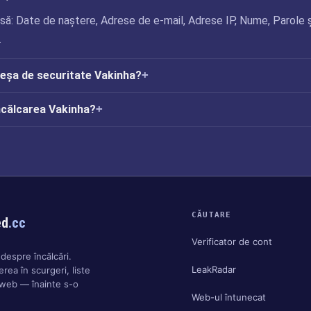
ă: Date de naștere, Adrese de e-mail, Adrese IP, Nume, Parole ș
.
reșa de securitate Vakinha?
ncălcarea Vakinha?
CĂUTARE
ed
.cc
Verificator de cont
despre încălcări.
LeakRadar
rea în scurgeri, liste
 web — înainte s-o
Web-ul întunecat