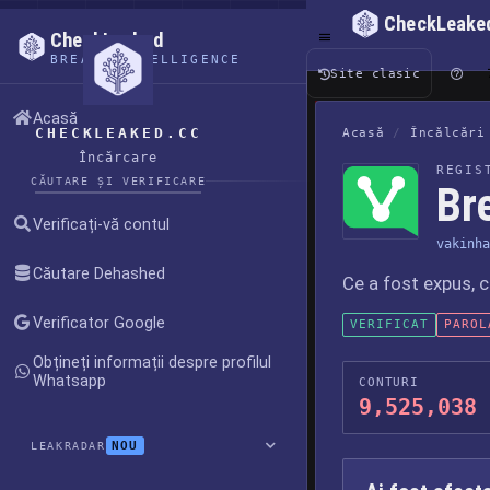
CheckLeake
CheckLeaked
BREACH INTELLIGENCE
Site clasic
Acasă
CHECKLEAKED.CC
Acasă
/
Încălcări
Încărcare
REGIS
CĂUTARE ȘI VERIFICARE
Br
Verificați-vă contul
vakinha
Căutare Dehashed
Ce a fost expus, 
Verificator Google
VERIFICAT
PAROL
Obțineți informații despre profilul
Whatsapp
CONTURI
9,525,038
NOU
LEAKRADAR