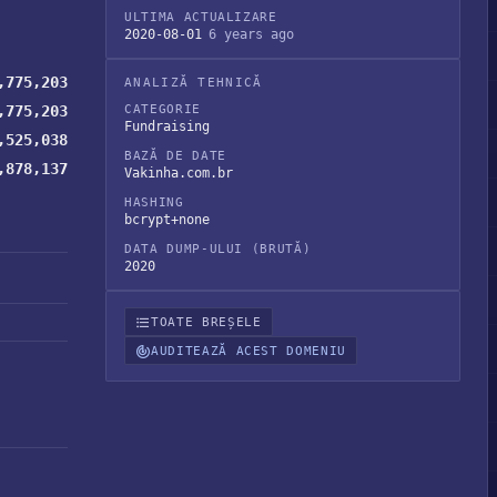
ULTIMA ACTUALIZARE
2020-08-01
6 years ago
,775,203
ANALIZĂ TEHNICĂ
,775,203
CATEGORIE
Fundraising
,525,038
BAZĂ DE DATE
,878,137
Vakinha.com.br
HASHING
bcrypt+none
DATA DUMP-ULUI (BRUTĂ)
2020
TOATE BREȘELE
AUDITEAZĂ ACEST DOMENIU