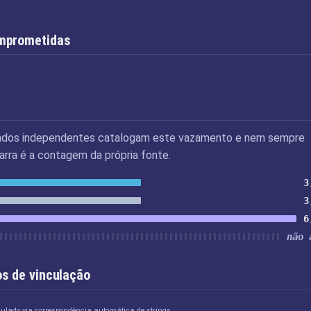
mprometidas
ados independentes catalogam este vazamento e nem sempre
rra é a contagem da própria fonte.
3
3
6
não 
s de vinculação
culado via correspondência automática de strings