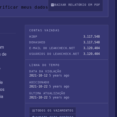
BAIXAR RELATÓRIO EM PDF
rificar meus dados
CONTAS VAZADAS
3,117,548
HIBP
3,117,548
DEHASHED
am
3,120,404
E-MAIL DO LEAKCHECK.NET
s de
3,120,404
USUÁRIOS DO LEAKCHECK.NET
LINHA DO TEMPO
o
DATA DA VIOLAÇÃO
2021-10-12
5 years ago
de
ADICIONADO
2021-10-22
5 years ago
mos
ÚLTIMA ATUALIZAÇÃO
ia
2021-10-22
5 years ago
TODOS OS VAZAMENTOS