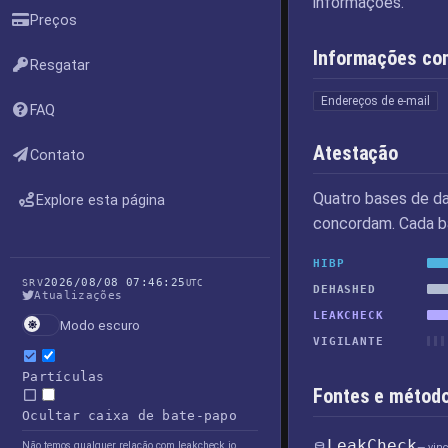
informações."
Preços
Informações co
Resgatar
Endereços de e-mail
FAQ
Atestação
Contato
Quatro bases de d
Explore esta página
concordam. Cada ba
HIBP
2026/08/08 07:46:25
SRV
UTC
DEHASHED
Atualizações
LEAKCHECK
Modo escuro
VIGILANTE
Partículas
Fontes e método
Ocultar caixa de bate-papo
LeakCheck
Não temos qualquer relação com leakcheck.io
— vin