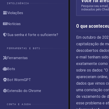
Você foi afe
INTELIGÊNCIA
Pesquise seu e-mail,
indexados pelo Chec
Violações
Notícias
O que acontece
Sua senha é forte o suficiente?
Em outubro de 2021
capitalização de 
FERRAMENTAS E BOTS
descobertos dados
e-mail tenham sido
Ferramentas
exatamente como f
Bots
sobre os dados: "
apareceram online, 
Bot WormGPT
dados que vimos c
uma correlação co
Extensão do Chrome
de vazamento de d
esse problema e at
CONTA E AJUDA