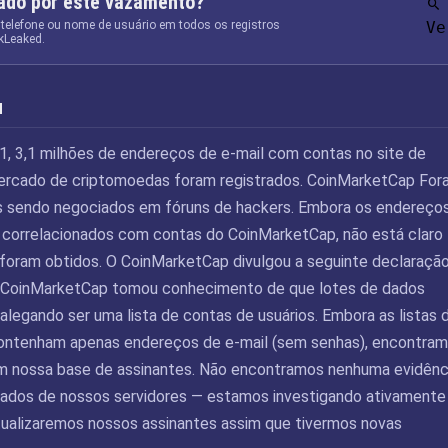
tado por este vazamento?
 telefone ou nome de usuário em todos os registros
Ve
kLeaked.
u
, 3,1 milhões de endereços de e-mail com contas no site de
mercado de criptomoedas foram registrados. CoinMarketCap For
 sendo negociados em fóruns de hackers. Embora os endereço
 correlacionados com contas do CoinMarketCap, não está claro
oram obtidos. O CoinMarketCap divulgou a seguinte declaraçã
O CoinMarketCap tomou conhecimento de que lotes de dados
alegando ser uma lista de contas de usuários. Embora as listas 
ontenham apenas endereços de e-mail (sem senhas), encontra
m nossa base de assinantes. Não encontramos nenhuma evidênc
ados de nossos servidores — estamos investigando ativamente
ualizaremos nossos assinantes assim que tivermos novas