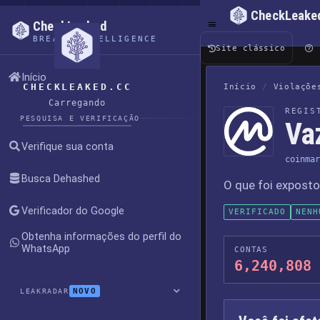
CheckLeake
CheckLeaked
BREACH INTELLIGENCE
Site clássico
Início
CHECKLEAKED.CC
Início
/
Violaçõe
Carregando
REGIS
PESQUISA E VERIFICAÇÃO
Va
Verifique sua conta
coinmar
Busca Dehashed
O que foi expost
Verificador do Google
VERIFICADO
NENH
Obtenha informações do perfil do
WhatsApp
CONTAS
6,240,808
NOVO
LEAKRADAR