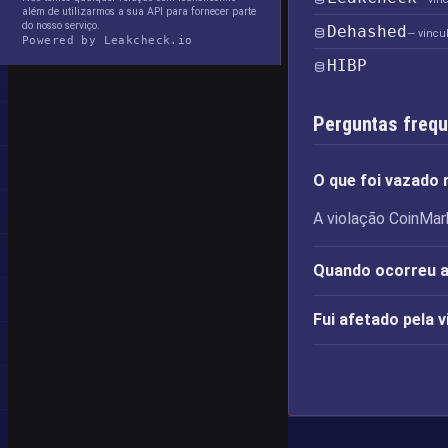
além de utilizarmos a sua API para fornecer parte
do nosso serviço.
Dehashed
— vincu
Powered by Leakcheck.io
HIBP
Perguntas freq
O que foi vazado
A violação CoinMar
Quando ocorreu a
Fui afetado pela 