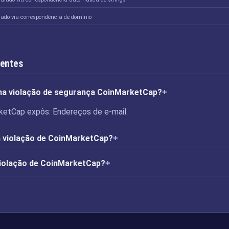
lado via correspondência de domínio
uentes
 na violação de segurança CoinMarketCap?
ketCap expôs: Endereços de e-mail.
 violação de CoinMarketCap?
violação de CoinMarketCap?