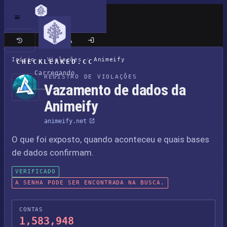
Site clássico
Início
/
Violações
/
Animeify
CHECKLEAKED.CC
Carregando
REGISTRO DE VIOLAÇÕES
Vazamento de dados da
Animeify
animeify.net
O que foi exposto, quando aconteceu e quais bases
de dados confirmam.
VERIFICADO
A SENHA PODE SER ENCONTRADA NA BUSCA.
CONTAS
1,583,948