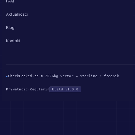
FAQ
Aktualności
Blog
Kontakt
▸
CheckLeaked.cc © 2026
bg vector — starline / freepik
Prywatność
·
Regulamin
build v1.0.0