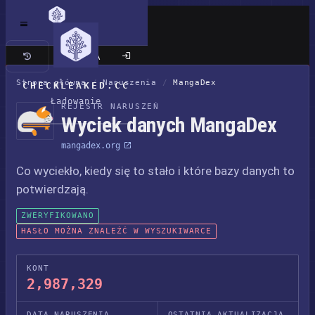
Klasyczna wersja
Strona główna
/
Naruszenia
/
MangaDex
CHECKLEAKED.CC
Ładowanie
REJESTR NARUSZEŃ
Wyciek danych MangaDex
mangadex.org
Co wyciekło, kiedy się to stało i które bazy danych to
potwierdzają.
ZWERYFIKOWANO
HASŁO MOŻNA ZNALEŹĆ W WYSZUKIWARCE
KONT
2,987,329
DATA NARUSZENIA
OSTATNIA AKTUALIZACJA